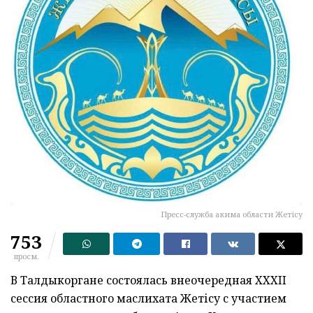
Пресс-служба акима области Жетісу
753
просм.
В Талдыкоргане состоялась внеочередная XXXII
сессия областного маслихата Жетісу с участием