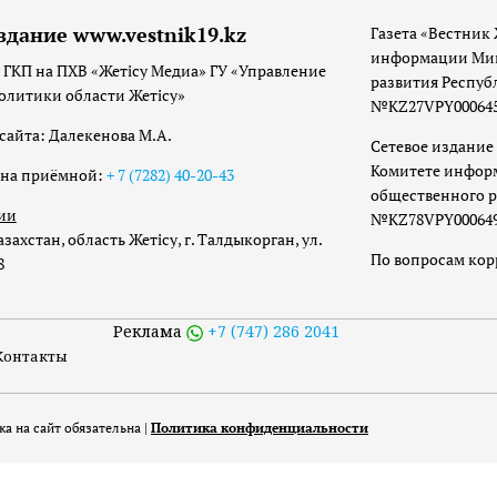
здание www.vestnik19.kz
Газета «Вестник 
информации Мин
 ГКП на ПХВ «Жетісу Медиа» ГУ «Управление
развития Респуб
олитики области Жетісу»
№KZ27VPY00064533
сайта: Далекенова М.А.
Сетевое издание 
Комитете инфор
она приёмной:
+ 7 (7282) 40-20-43
общественного р
ии
№KZ78VPY00064973
захстан, область Жетісу, г. Талдыкорган, ул.
По вопросам ко
8
Реклама
+7 (747) 286 2041
Контакты
а на сайт обязательна |
Политика конфиденциальности