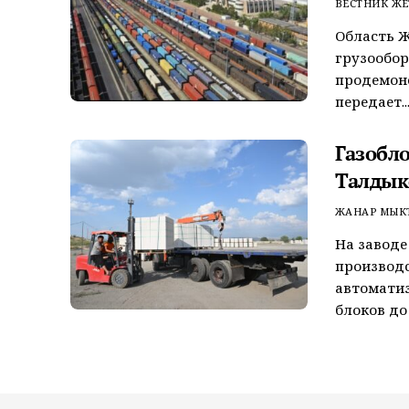
ВЕСТНИК ЖЕ
Область Ж
грузообор
продемонс
передает..
Газобл
Талдык
ЖАНАР МЫК
На заводе
производ
автоматиз
блоков до 