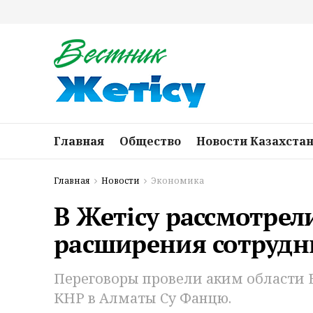
Главная
Общество
Новости Казахста
Главная
Новости
Экономика
В Жетісу рассмотрел
расширения сотрудн
Переговоры провели аким области 
КНР в Алматы Су Фанцю.