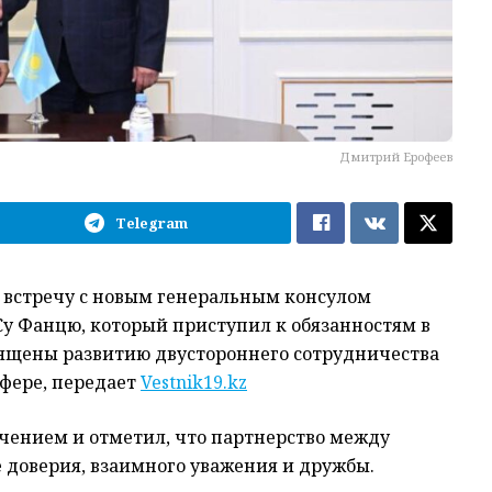
Дмитрий Ерофеев
Telegram
л встречу с новым генеральным консулом
у Фанцю, который приступил к обязанностям в
вящены развитию двустороннего сотрудничества
сфере, передает
Vestnik19.kz
ачением и отметил, что партнерство между
е доверия, взаимного уважения и дружбы.