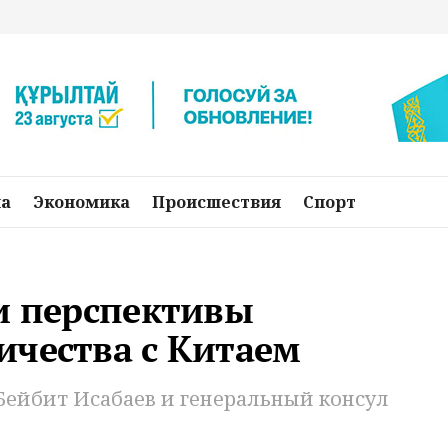
на
Экономика
Происшествия
Спорт
и перспективы
ичества с Китаем
Бейбит Исабаев и генеральный консул