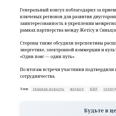
Генеральный консул поблагодарил за прием 
ключевых регионов для развития двусторон
заинтересованность в укреплении межрегио
рамках партнерства между Жетісу и Синьц
Стороны также обсудили перспективы расши
энергетике, электронной коммерции и кул
«Один пояс — один путь».
По итогам встречи участники подтвердили 
сотрудничества.
Тэги:
главная новость
жетысу
КНР
сотру
Будьте в ц