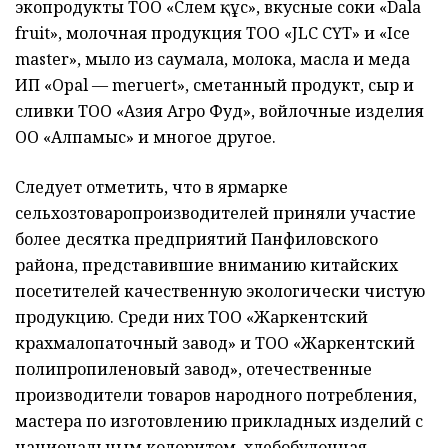
экопродукты ТОО «Сәлем құс», вкусные соки «Dala
fruit», молочная продукция ТОО «JLC СҮТ» и «Ice
master», мыло из саумала, молока, масла и меда
ИП «Opal — meruert», сметанный продукт, сыр и
сливки ТОО «Азия Агро Фуд», войлочные изделия
ОО «Алпамыс» и многое другое.
Следует отметить, что в ярмарке
сельхозтоваропроизводителей приняли участие
более десятка предприятий Панфиловского
района, представившие вниманию китайских
посетителей качественную экологически чистую
продукцию. Среди них ТОО «Жаркентский
крахмалопаточный завод» и ТОО «Жаркентский
полипропиленовый завод», отечественные
производители товаров народного потребления,
мастера по изготовлению прикладных изделий с
национальным колоритом, хлебобулочная