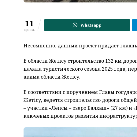
11
Whatsapp
просм.
Несомненно, данный проект придаст главны
В области Жетісу строительство 132 км доро
начала туристического сезона 2025 года
, пе
акима области
Жетісу
.
В соответствии с поручением Главы государс
Жетісу, ведется строительство дороги обще
– участки «Лепсы – озеро Балхаш» (27 км) и
ключевых проектов развития инфраструктур