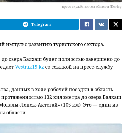
пресс-служба акима области Жетісу.
Telegram
й импульс развитию туристского сектора.
г до озера Балхаш будет полностью завершено до
редает
Vestnik19.kz
со ссылкой на пресс-службу
тва, данных в ходе рабочей поездки в область
й протяженностью 132 километра до озера Балхаш
 «Молалы-Лепсы-Актогай» (105 км). Это — один из
ы области.