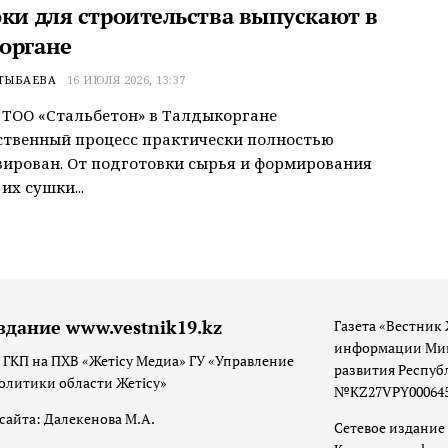
оки для строительства выпускают в
органе
ТЫБАЕВА
16 ИЮЛЯ 2026, 13:37
 ТОО «Стальбетон» в Талдыкоргане
ственный процесс практически полностью
ирован. От подготовки сырья и формирования
их сушки...
здание www.vestnik19.kz
Газета «Вестник 
информации Мин
 ГКП на ПХВ «Жетісу Медиа» ГУ «Управление
развития Респуб
олитики области Жетісу»
№KZ27VPY00064533
сайта: Далекенова М.А.
Сетевое издание 