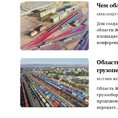
Чем об
АЛЕКСАНДР
Для созда
области Ж
площадке
конференц
Област
грузопе
ВЕСТНИК ЖЕ
Область Ж
грузообор
продемонс
передает..