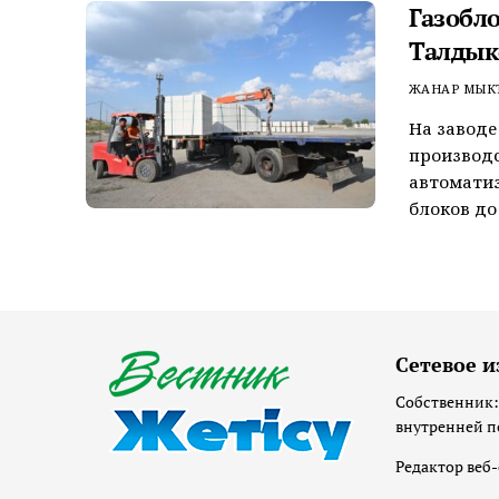
Газобл
Талдык
ЖАНАР МЫК
На заводе
производ
автоматиз
блоков до 
Сетевое и
Собственник:
внутренней п
Редактор веб-