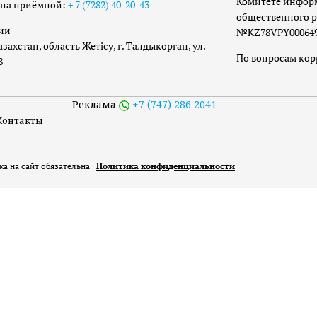
Комитете инфор
она приёмной:
+ 7 (7282) 40-20-43
общественного р
ии
№KZ78VPY00064973
захстан, область Жетісу, г. Талдыкорган, ул.
По вопросам ко
8
Реклама
+7 (747) 286 2041
Контакты
а на сайт обязательна |
Политика конфиденциальности