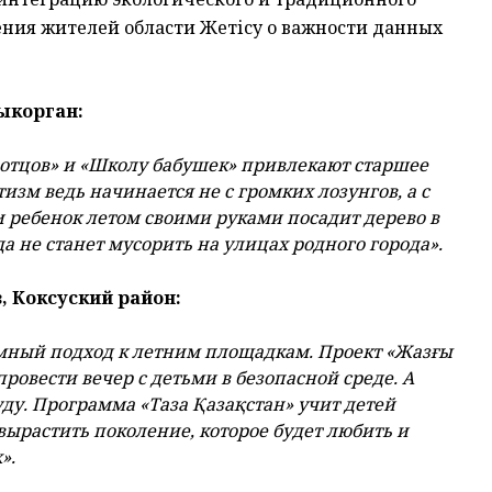
ения жителей области Жетісу о важности данных
ыкорган:
у отцов» и «Школу бабушек» привлекают старшее
зм ведь начинается не с громких лозунгов, а с
и ребенок летом своими руками посадит дерево в
да не станет мусорить на улицах родного города».
, Коксуский район:
емный подход к летним площадкам. Проект «Жазғы
ровести вечер с детьми в безопасной среде. А
уду. Программа «Таза Қазақстан» учит детей
ырастить поколение, которое будет любить и
».