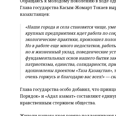
Обращаясь к молодому поколению в ходе о
Глава государства Касым-Жомарт Токаев вы
казахстанцев:
«Наши города и села становятся чище, уме
крупных предприятиях идет работа по со
экологические практики, произошел полож
Но в работе еще много недостатков, работ
но и жизненный уклад, поведенческие уст
фундаментальных основ нашего бытия за
патриотизма, единства, солидарности, пр
вдохновлены проектом «Таза Қазақстан», т
очень горжусь и благодарю вас всех!» — с
Глава государства особо добавил, что принц
Порядок» и «Адал азамат» составляют един
нравственным стержнем общества.
Жители нашего края горячо поддерживают 