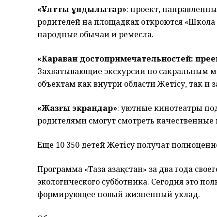
«Ұлттық құндылықтар»
: проект, направленн
родителей на площадках откроются «Школа 
народные обычаи и ремесла.
«Караван достопримечательностей: пре
Захватывающие экскурсии по сакральным м
объектам как внутри области Жетісу, так и з
«Жазғы экрандар»
: уютные кинотеатры по
родителями смогут смотреть качественные
Еще 10 350 детей Жетісу получат полноценн
Программа «Таза Қазақстан» за два года сво
экологического субботника. Сегодня это п
формирующее новый жизненный уклад.