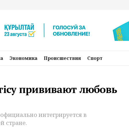
на
Экономика
Происшествия
Спорт
тісу прививают любовь
ь официально интегрируется в
й стране.