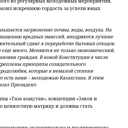
дного из регулярных молодежных мероприятий,
разил искреннюю гордость за успехи юных
ньшается загрязнение почвы, воды, воздуха. На
кращению вредных эмиссий, внедряются лучшие
ительный сдвиг в переработке бытовых отходов.
ы еще много. Меняются не только экономический,
ановки граждан. В новой Конституции в числе
креплены принципы созидательного
иродолюбия, которые в немалой степени
о есть вами – молодежью Казахстана. Я этим
казал Президент.
ипы «Таза Қазақстан», концепции «Закон и
ую ценностную матрицу и должны стать
интеграцию экологического и традиционного