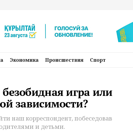
на
Экономика
Происшествия
Спорт
 безобидная игра или
ной зависимости?
айти наш корреспондент, побеседовав
родителями и детьми.