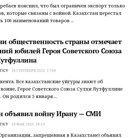
ребаев пояснил, что был ограничен экспорт только
ов, которые связаны с войной. Казахстан перестал
ь 106 наименований товаров ...
дни общественность страны отмечает
тний юбилей Героя Советского Союза
Лутфуллина
ТІСУ
28 СЕНТЯБРЯ 2023, 17:09
кента. Все казахстанские уйгуры знают об
воине, Герое Советского Союза Сулхи Лутфуллине
). Он родился 5 января ...
н объявил войну Ирану — СМИ
ТІСУ
28 МАЯ 2023, 18:16
Организация, запрещенная в Казахстане) объявил