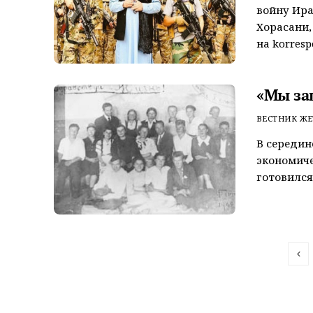
войну Ира
Хорасани, 
на korrespo
«Мы за
ВЕСТНИК ЖЕ
В середи
экономиче
готовился