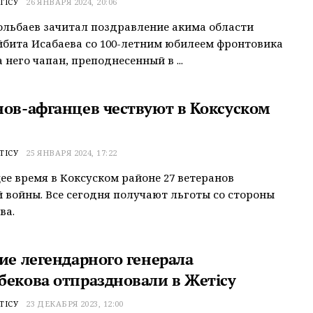
ТІСУ
26 ЯНВАРЯ 2024, 20:06
льбаев зачитал поздравление акима области
йбита Исабаева со 100-летним юбилеем фронтовика
 него чапан, преподнесенный в ...
нов-афганцев чествуют в Коксуском
ТІСУ
25 ЯНВАРЯ 2024, 17:22
ее время в Коксуском районе 27 ветеранов
 войны. Все сегодня получают льготы со стороны
ва.
ие легендарного генерала
бекова отпраздновали в Жетісу
ТІСУ
23 ДЕКАБРЯ 2023, 12:00