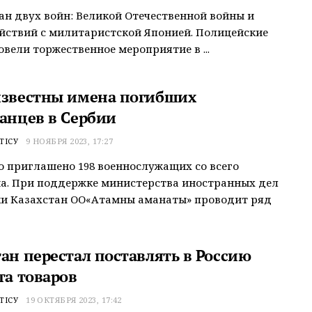
ран двух войн: Великой Отечественной войны и
йствий с милитаристской Японией. Полицейские
овели торжественное мероприятие в ...
известны имена погибших
танцев в Сербии
ТІСУ
9 НОЯБРЯ 2023, 17:27
о приглашено 198 военнослужащих со всего
а. При поддержке министерства иностранных дел
и Казахстан ОО«Атамның аманаты» проводит ряд
тан перестал поставлять в Россию
та товаров
ТІСУ
19 ОКТЯБРЯ 2023, 17:42