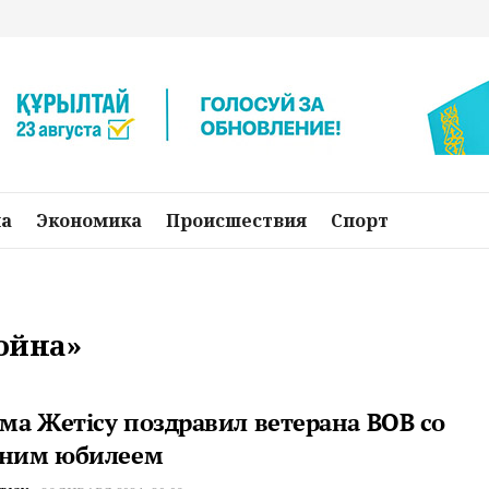
на
Экономика
Происшествия
Спорт
война»
ма Жетiсу поздравил ветерана ВОВ со
тним юбилеем