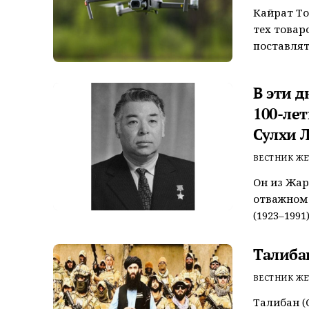
Кайрат То
тех товар
поставлят
В эти 
100-ле
Сулхи 
ВЕСТНИК ЖЕ
Он из Жар
отважном 
(1923–1991
Талиба
ВЕСТНИК ЖЕ
Талибан (