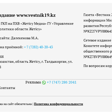
здание www.vestnik19.kz
Газета «Вестник 
информации Мин
 ГКП на ПХВ «Жетісу Медиа» ГУ «Управление
развития Респуб
олитики области Жетісу»
№KZ27VPY00064533
сайта: Далекенова М.А.
Сетевое издание 
Комитете инфор
она приёмной:
+ 7 (7282) 40-20-43
общественного р
ии
№KZ78VPY00064973
захстан, область Жетісу, г. Талдыкорган, ул.
По вопросам ко
8
Реклама
+7 (747) 286 2041
Контакты
а на сайт обязательна |
Политика конфиденциальности