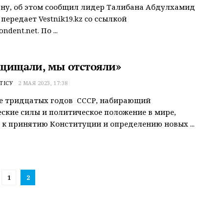
ну, об этом сообщил лидер Талибана Абдулхамид
передает Vestnik19.kz cо ссылкой
ndent.net. По ...
щищали, мы отстояли»
ТІСУ
2 МАЯ 2023, 17:38
не тридцатых годов СССР, набирающий
ские силы и политическое положение в мире,
 к принятию Конституции и определению новых ...
1
2