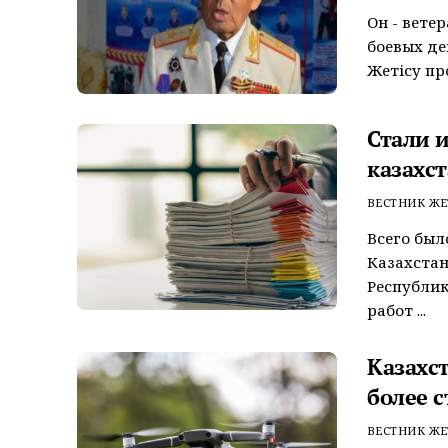
Он - вете
боевых де
Жетісу пр
Стали 
казахс
ВЕСТНИК ЖЕ
Всего был
Казахстан
Республик
работ ...
Казахс
более с
ВЕСТНИК ЖЕ