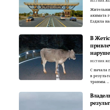
ВЕСТНИК ЖЕ
Жительни
акимата г
Ездила на 
В Жетіс
привле
наруше
ВЕСТНИК ЖЕ
С начала 
в результ
травмы. ...
Владел
резуль