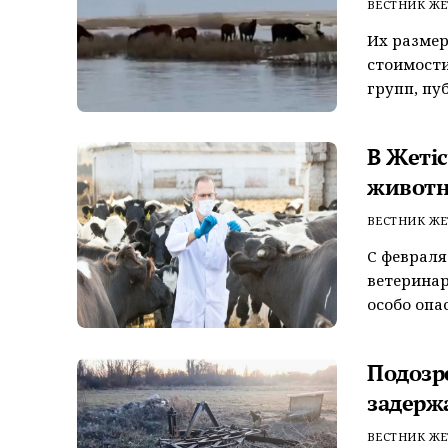
ВЕСТНИК ЖЕ
Их размер
стоимости
групп, пу
В Жеті
животн
ВЕСТНИК ЖЕ
С февраля
ветеринар
особо опа
Подозр
задерж
ВЕСТНИК ЖЕ