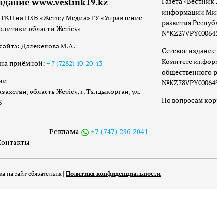
здание www.vestnik19.kz
Газета «Вестник 
информации Мин
 ГКП на ПХВ «Жетісу Медиа» ГУ «Управление
развития Респуб
олитики области Жетісу»
№KZ27VPY00064533
сайта: Далекенова М.А.
Сетевое издание 
Комитете инфор
она приёмной:
+ 7 (7282) 40-20-43
общественного р
ии
№KZ78VPY00064973
захстан, область Жетісу, г. Талдыкорган, ул.
По вопросам ко
8
Реклама
+7 (747) 286 2041
Контакты
а на сайт обязательна |
Политика конфиденциальности