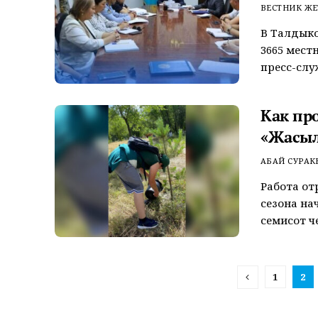
ВЕСТНИК ЖЕ
В Талдыко
3665 мест
пресс-слу
Как пр
«Жасыл
АБАЙ СУРАК
Работа от
сезона на
семисот чел
1
2