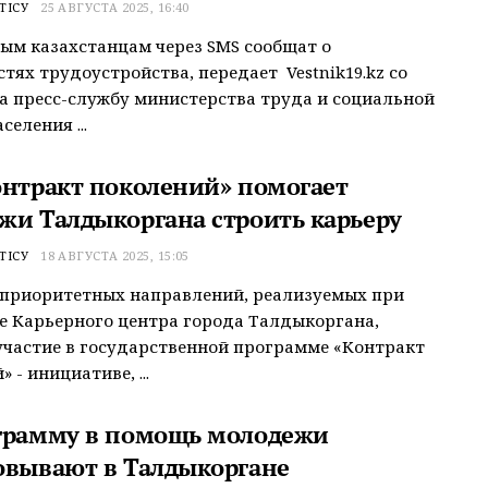
ТІСУ
25 АВГУСТА 2025, 16:40
ым казахстанцам через SMS сообщат о
тях трудоустройства, передает Vestnik19.kz со
а пресс-службу министерства труда и социальной
еления ...
онтракт поколений» помогает
жи Талдыкоргана строить карьеру
ТІСУ
18 АВГУСТА 2025, 15:05
 приоритетных направлений, реализуемых при
 Карьерного центра города Талдыкоргана,
участие в государственной программе «Контракт
 - инициативе, ...
грамму в помощь молодежи
овывают в Талдыкоргане