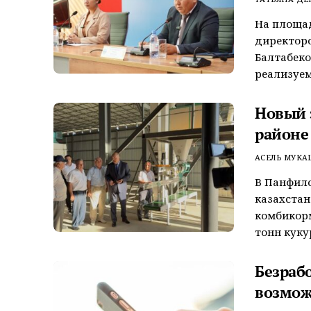
На площад
директор
Балтабеко
реализуемы
Новый 
районе
АСЕЛЬ МУКА
В Панфило
казахстан
комбикор
тонн кукур
Безраб
возмож