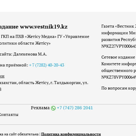
здание www.vestnik19.kz
Газета «Вестник 
информации Мин
 ГКП на ПХВ «Жетісу Медиа» ГУ «Управление
развития Респуб
олитики области Жетісу»
№KZ27VPY00064533
сайта: Далекенова М.А.
Сетевое издание 
Комитете инфор
она приёмной:
+ 7 (7282) 40-20-43
общественного р
ии
№KZ78VPY00064973
захстан, область Жетісу, г. Талдыкорган, ул.
По вопросам ко
8
Реклама
+7 (747) 286 2041
Контакты
а на сайт обязательна |
Политика конфиденциальности