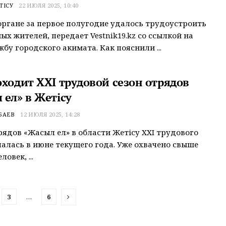
ТІСУ
22 ИЮЛЯ 2025, 10:40
ргане за первое полугодие удалось трудоустроить
ных жителей, передает Vestnik19.kz со ссылкой на
жбу городского акимата. Как пояснили ...
оходит XXI трудовой сезон отрядов
 ел» в Жетісу
БАЕВ
12 ИЮЛЯ 2025, 14:28
рядов «Жасыл ел» в области Жетісу XXI трудового
чалась в июне текущего года. Уже охвачено свыше
овек, ...
3
…
6