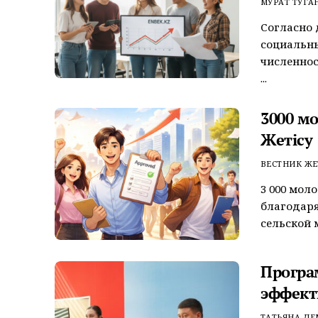
МУРАТ ТУГА
Согласно 
социальны
численнос
...
3000 м
Жетісу
ВЕСТНИК ЖЕ
3 000 мол
благодаря
сельской м
Програ
эффект
ТАТЬЯНА Д