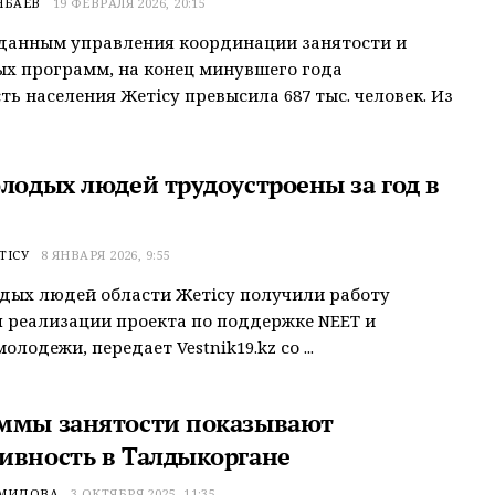
НБАЕВ
19 ФЕВРАЛЯ 2026, 20:15
данным управления координации занятости и
х программ, на конец минувшего года
ть населения Жетісу превысила 687 тыс. человек. Из
олодых людей трудоустроены за год в
ТІСУ
8 ЯНВАРЯ 2026, 9:55
одых людей области Жетісу получили работу
 реализации проекта по поддержке NEET и
олодежи, передает Vestnik19.kz со ...
ммы занятости показывают
ивность в Талдыкоргане
ЕМИДОВА
3 ОКТЯБРЯ 2025, 11:35