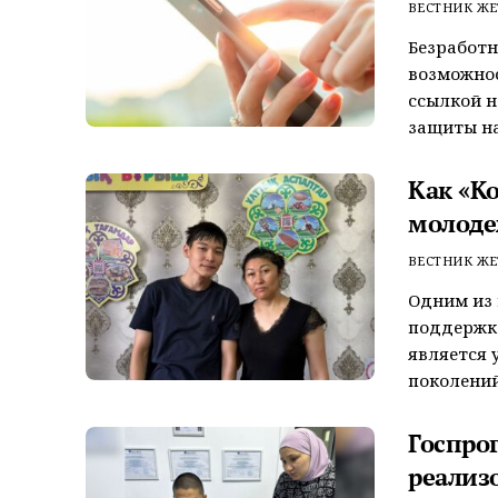
ВЕСТНИК ЖЕ
Безработн
возможнос
ссылкой н
защиты нас
Как «К
молоде
ВЕСТНИК ЖЕ
Одним из
поддержке
является 
поколений»
Госпро
реализ