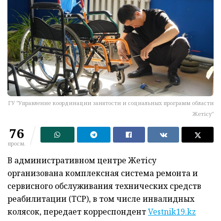
ГУ "Управление координации занятости и социальных программ области
Жетісу"
76
просм.
В административном центре Жетісу
организована комплексная система ремонта и
сервисного обслуживания технических средств
реабилитации (ТСР), в том числе инвалидных
колясок, передает корреспондент
Vestnik19.kz