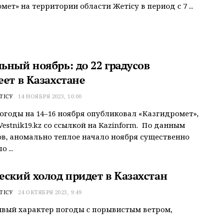
мет» на территории области Жетісу в период с 7 ...
ьный ноябрь: до 22 градусов
еет в Казахстане
ТІСУ
14 НОЯБРЯ 2023, 10:00
огоды на 14–16 ноября опубликовал «Казгидромет»,
Vestnik19.kz со ссылкой на Kazinform. По данным
в, аномально теплое начало ноября существенно
 ...
еский холод придет в Казахстан
ТІСУ
24 ОКТЯБРЯ 2023, 9:49
вый характер погоды с порывистым ветром,