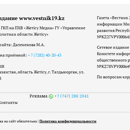
здание www.vestnik19.kz
Газета «Вестник 
информации Мин
 ГКП на ПХВ «Жетісу Медиа» ГУ «Управление
развития Респуб
олитики области Жетісу»
№KZ27VPY00064533
сайта: Далекенова М.А.
Сетевое издание 
Комитете инфор
она приёмной:
+ 7 (7282) 40-20-43
общественного р
ии
№KZ78VPY00064973
захстан, область Жетісу, г. Талдыкорган, ул.
По вопросам ко
8
Реклама
+7 (747) 286 2041
Контакты
а на сайт обязательна |
Политика конфиденциальности