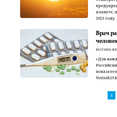
предупред
планете, п
2023 году ..
Врач ра
челове
ВЕСТНИК ЖЕ
«Для кажд
Российски
показател
Vestnik19.kz
1