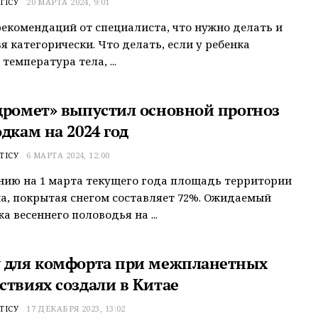
ТІСУ
20 МАРТА 2024, 9:01
рекомендаций от специалиста, что нужно делать и
зя категорически. Что делать, если у ребенка
температура тела, ...
дромет» выпустил основной прогноз
дкам на 2024 год
ТІСУ
6 МАРТА 2024, 12:00
нию на 1 марта текущего года площадь территории
а, покрытая снегом составляет 72%. Ожидаемый
а весеннего половодья на ...
 для комфорта при межпланетных
ствиях создали в Китае
ТІСУ
17 ДЕКАБРЯ 2023, 13:02