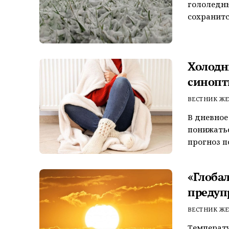
гололедны
сохранитс
Холодн
синопт
ВЕСТНИК ЖЕ
В дневное
понижатьс
прогноз по
«Глоба
предуп
ВЕСТНИК ЖЕ
Температу