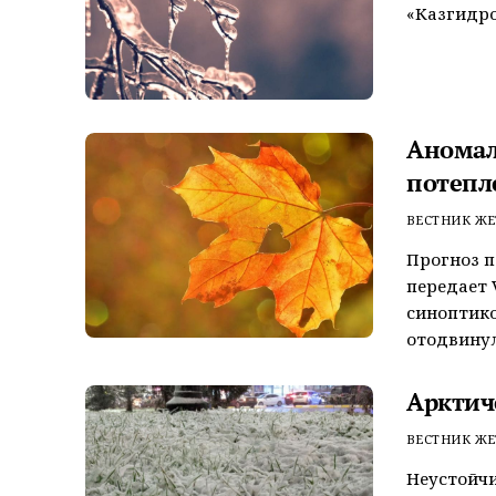
«Казгидро
Аномал
потепл
ВЕСТНИК ЖЕ
Прогноз п
передает 
синоптико
отодвинуло
Арктич
ВЕСТНИК ЖЕ
Неустойчи