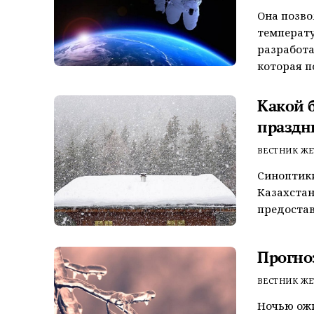
Она позво
температу
разработа
которая по
Какой б
праздн
ВЕСТНИК ЖЕ
Синоптики
Казахстан
предостав
Прогно
ВЕСТНИК ЖЕ
Ночью ожи