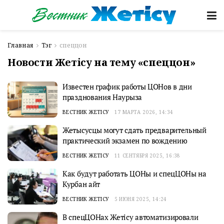
Главная
Тэг
спеццон
Новости Жетісу на тему «спеццон»
Известен график работы ЦОНов в дни
празднования Наурыза
ВЕСТНИК ЖЕТІСУ
17 МАРТА 2026, 14:34
Жетысусцы могут сдать предварительный
практический экзамен по вождению
ВЕСТНИК ЖЕТІСУ
11 СЕНТЯБРЯ 2025, 16:38
Как будут работать ЦОНы и спецЦОНы на
Курбан айт
ВЕСТНИК ЖЕТІСУ
5 ИЮНЯ 2025, 14:24
В спецЦОНах Жетiсу автоматизировали