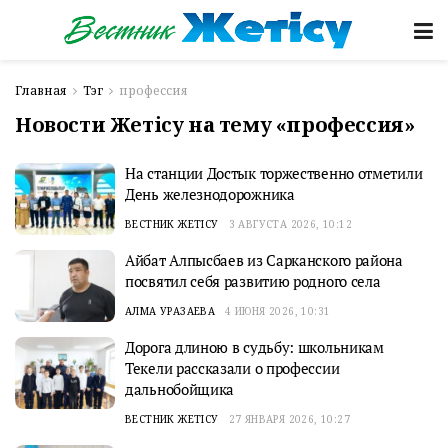
Главная
Тэг
профессия
Новости Жетісу на тему «профессия»
На станции Достык торжественно отметили
День железнодорожника
ВЕСТНИК ЖЕТІСУ
3 АВГУСТА 2026, 10:12
Айбат Алпысбаев из Сарканского района
посвятил себя развитию родного села
АЛМА УРАЗАЕВА
4 ИЮНЯ 2026, 10:31
Дорога длиною в судьбу: школьникам
Текели рассказали о профессии
дальнобойщика
ВЕСТНИК ЖЕТІСУ
27 ЯНВАРЯ 2026, 10:27