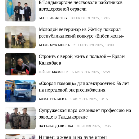
В Талдыкоргане чествовали работников
автодорожной отрасли
ВЕСТНИК ЖЕТІСУ
30 ОКТЯБРЯ 2025, 17:05
Молодой ветеринар из Жетісу покорил
республиканский конкурс «Еңбек жолы»
АСЕЛЬ МУКАШЕВА
21 СЕНТЯБРЯ 2025, 13:00
Строить с верой, жить с пользой — Ерлан
Калкабаев
БЕЙБИТ МАМЛЕЕВ
8 АВГУСТА 2025, 15:59
«Скорая помощь» для электросетей: 36 лет
на передовой энергоснабжения
АЛМА УРАЗАЕВА
8 АВГУСТА 2025, 13:15
Супружеская пара осваивает профессию на
заводе в Талдыкоргане
НАТАЛЬЯ ДЕНИСОВА
30 ИЮЛЯ 2025, 17:35
И швец, и жнец, и на дуде игрец