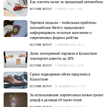
Как платить налог за проданный автомобиль
ВЕСТНИК ЖЕТІСУ
19 МАРТА 2024, 17:01
Торговля людьми – глобальная проблема:
полицейские Жетісу продолжают
информировать сельское население о
современных формах рабства
ВЕСТНИК ЖЕТІСУ
1 ФЕВРАЛЯ 2024, 16:15
Долю электронной торговли в Казахстане
планируют довести до 20%
ВЕСТНИК ЖЕТІСУ
17 ЯНВАРЯ 2024, 12:36
Сроки маркировки обуви продлены в
Казахстане
ВЕСТНИК ЖЕТІСУ
30 ДЕКАБРЯ 2023, 11:07
За использование пиротехники ночью грозит
штраф в размере 69 тысяч тенге
ВЕСТНИК ЖЕТІСУ
28 ДЕКАБРЯ 2023, 11:14