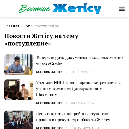
Главная
Тэг
поступление
Новости Жетісу на тему
«поступление»
Теперь подать документы в колледж можно
через eGov.kz
ВЕСТНИК ЖЕТІСУ
25 ИЮЛЯ 2024, 16:11
Ученики НИШ Талдыкоргана встретились с
ученым-химиком Динмухамедом
Шахманом
ВЕСТНИК ЖЕТІСУ
25 МАЯ 2024, 11:48
День открытых дверей для студентов
прошел в прокуратуре области Жетісу
ВЕСТНИК ЖЕТІСУ
23 НОЯБРЯ 2023, 16:20