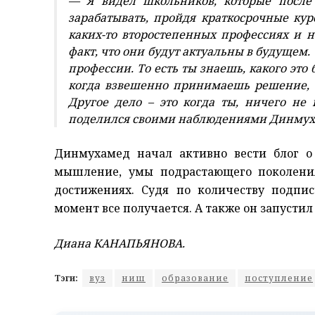
— Я видел школьников, которые после 
зарабатывать, пройдя краткосрочные кур
каких-то второстепенных профессиях и н
факт, что они будут актуальны в будущем.
профессии. То есть ты знаешь, какого это
когда взвешенно принимаешь решение, ч
Другое дело – это когда ты, ничего не
поделился своими наблюдениями Динмух
Динмухамед начал активно вести блог о
мышление, умы подрастающего поколения
достижениях. Судя по количеству подпи
момент все получается. А также он запусти
Диана КАНАПЬЯНОВА.
Тэги:
вуз
ниш
образование
поступление