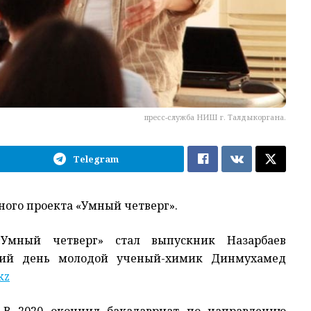
пресс-служба НИШ г. Талдыкоргана.
Telegram
ого проекта «Умный четверг».
«Умный четверг» стал выпускник Назарбаев
ний день молодой ученый-химик Динмухамед
kz