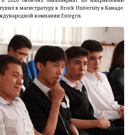
 В 2020 окончил бакалавриат по направлению
упил в магистратуру в Brock University в Канаде.
еждународной компании Entegris.