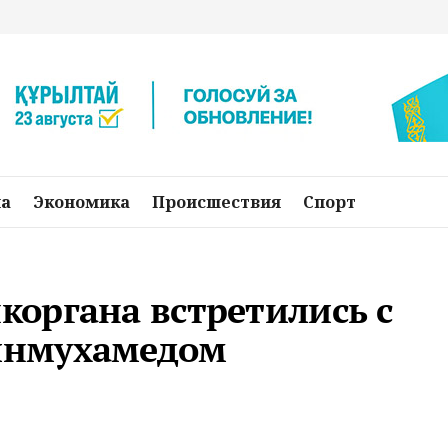
на
Экономика
Происшествия
Спорт
органа встретились с
инмухамедом