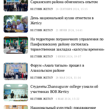
Сарканского района обменялись опытом
ВЕСТНИК ЖЕТІСУ
26 СЕНТЯБРЯ 2024, 15:15
День национальной кухни отметили в
Жетісу
ВЕСТНИК ЖЕТІСУ
21 ИЮНЯ 2024, 14:41
На территории пограничного управления по
Панфиловскому району состоялась
торжественная закладка «капсулы времени»
ВЕСТНИК ЖЕТІСУ
3 ИЮНЯ 2024, 19:07
Форум «Анаға тағзым» прошел в
Алакольском районе
ВЕСТНИК ЖЕТІСУ
28 МАЯ 2024, 11:14
Студенты Zhansugurov college узнали об
участниках ВОВ Жетісу
ВЕСТНИК ЖЕТІСУ
6 МАЯ 2024, 15:22
Национальный курултай: продвижение