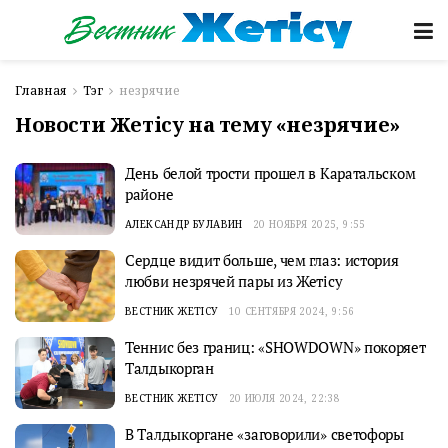
Главная
Тэг
незрячие
Новости Жетісу на тему «незрячие»
День белой трости прошел в Каратальском
районе
АЛЕКСАНДР БУЛАВИН
20 НОЯБРЯ 2025, 9:55
Сердце видит больше, чем глаз: история
любви незрячей пары из Жетісу
ВЕСТНИК ЖЕТІСУ
10 СЕНТЯБРЯ 2024, 9:56
Теннис без границ: «SHOWDOWN» покоряет
Талдыкорган
ВЕСТНИК ЖЕТІСУ
20 ИЮЛЯ 2024, 22:38
В Талдыкоргане «заговорили» светофоры