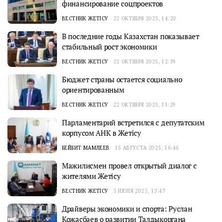
финансирование соцпроектов
ВЕСТНИК ЖЕТІСУ
22 ОКТЯБРЯ 2025, 14:20
В последние годы Казахстан показывает
стабильный рост экономики
ВЕСТНИК ЖЕТІСУ
22 ОКТЯБРЯ 2025, 12:39
Бюджет страны остается социально
ориентированным
ВЕСТНИК ЖЕТІСУ
22 ОКТЯБРЯ 2025, 11:29
Парламентарий встретился с депутатским
корпусом АНК в Жетiсу
БЕЙБИТ МАМЛЕЕВ
15 АВГУСТА 2025, 16:46
Мажилисмен провел открытый диалог с
жителями Жетiсу
ВЕСТНИК ЖЕТІСУ
5 ИЮЛЯ 2025, 13:47
Драйверы экономики и спорта: Руслан
Кожасбаев о развитии Талдыкоргана