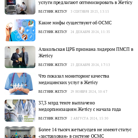
услуги предлагают оптимизировать в Жетісу
ВЕСТНИК ЖЕТІСУ
3 СЕНТЯБРЯ 2025, 13:15
Какие мифы существуют об ОСМС
ВЕСТНИК ЖЕТІСУ
24 ДЕКАБРЯ 2024, 11:35
Алакольская ЦРБ признана лидером ПМСП в
Жетісу
ВЕСТНИК ЖЕТІСУ
23 ДЕКАБРЯ 2024, 17:13
Что показал мониторинг качества
медицинских услуг в Жетісу
ВЕСТНИК ЖЕТІСУ
29 НОЯБРЯ 2024, 10:47
37,3 млрд тенге выплачено
медорганизациям Жетісу с начала года
ВЕСТНИК ЖЕТІСУ
2 АВГУСТА 2024, 15:30
Более 14 тысяч жетысусцев не имеют статус
«застрахован» в системе ОСМС