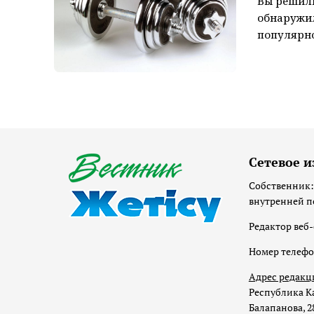
Вы решили
обнаружил
популярног
Сетевое и
Собственник:
внутренней п
Редактор веб-
Номер телеф
Адрес редакц
Республика Ка
Балапанова, 2