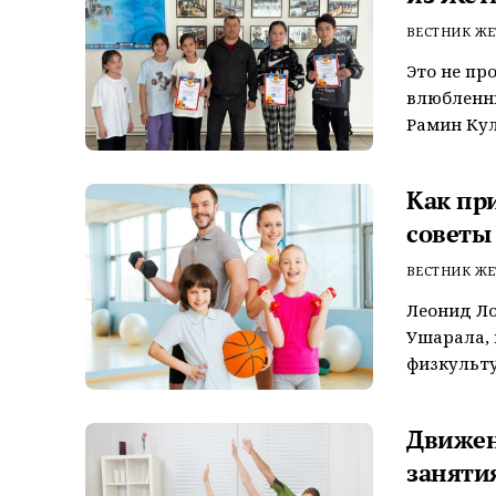
ВЕСТНИК ЖЕ
Это не пр
влюбленны
Рамин Кул
Как пр
советы
ВЕСТНИК ЖЕ
Леонид Ло
Ушарала, 
физкультур
Движен
заняти