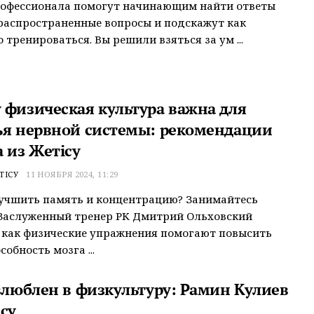
рофессионала помогут начинающим найти ответы
распространенные вопросы и подскажут как
 тренироваться. Вы решили взяться за ум ...
 физическая культура важна для
ья нервной системы: рекомендации
 из Жетісу
ТІСУ
11 НОЯБРЯ 2024, 11:29
учшить память и концентрацию? Занимайтесь
Заслуженный тренер РК Дмитрий Ольховский
 как физические упражнения помогают повысить
обность мозга ...
 влюблен в физкультуру: Рамин Кулиев
су