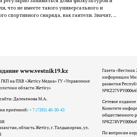
 регулярно заниматься дома физкультурой и
и, что не имеете такого универсального и
о спортивного снаряда, как гантели. Значит, ...
здание www.vestnik19.kz
Газета «Вестник 
информации Мин
 ГКП на ПХВ «Жетісу Медиа» ГУ «Управление
развития Респуб
олитики области Жетісу»
№KZ27VPY00064533
сайта: Далекенова М.А.
Сетевое издание 
Комитете инфор
она приёмной:
+ 7 (7282) 40-20-43
общественного р
ии
№KZ78VPY00064973
захстан, область Жетісу, г. Талдыкорган, ул.
По вопросам ко
8