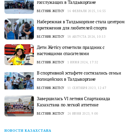
госслужащих в Талдыкоргане
ВЕСТНИК ЖЕТІСУ
16 ФЕВРАЛЯ 2025, 16:55
Набережная в Талдыкоргане стала центром
притяжения для любителей спорта
ВЕСТНИК ЖЕТІСУ
18 АВГУСТА 2024, 10:13
Дети Жетісу отметили праздник с
настоящими спасателями
ВЕСТНИК ЖЕТІСУ
1 ИЮНЯ 2024, 17:32
В спортивной эстафете состязались семьи
полицейских в Талдыкоргане
ВЕСТНИК ЖЕТІСУ
11 СЕНТЯБРЯ 2023, 12:47
Завершилась VI летняя Спартакиада
Казахстана по легкой атлетике
ВЕСТНИК ЖЕТІСУ
26 ИЮНЯ 2023, 9:00
НОВОСТИ КАЗАХСТАНА