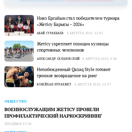
Нияз Ерсайын стал победителем турнира
«Жетісу Барысы – 2026»
АБАЙ СУРАКБАЕВ
6 АВГУСТА 2026, 12:01
Жетісу укрепляет позиции кузницы
спортивных чемпионов
АЛЕКСАНДР СКЛАБОВСКИЙ
6 АВГУСТА 2026, 9:46
Непобежденный Qazaq Style готовит
громкое возвращение на ринг
КОБЕЙХАН НУРАХМЕТ
4 АВГУСТА 2026, 16:57
ОБЩЕСТВО
ВОЕННОСЛУЖАЩИМ ЖЕТІСУ ПРОВЕЛИ
ПРОФИЛАКТИЧЕСКИЙ НАРКОСКРИНИНГ
СЕГОДНЯ В 13:30