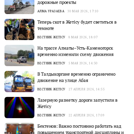
дорожные проекты
АЛМА УРАЗАЕВА
30 МАЯ 2026, 17:10
Теперь скот в Жетісу будет светиться в
темноте
ВЕСТНИК ЖЕТІСУ
8 МАЯ 2026, 18:07
На трассе Алматы–Усть-Каменогорск
временно изменили схему движения
ВЕСТНИК ЖЕТІСУ
5 МАЯ 2026, 14:50
В Талдыкоргане временно ограничено
движение на улице Абая
ВЕСТНИК ЖЕТІСУ
27 АПРЕЛЯ 2026, 14:55
Лазерную разметку дороги запустили в
Жетісу
ВЕСТНИК ЖЕТІСУ
22 АПРЕЛЯ 2026, 17:09
Бектенов: Важно постоянно работать над
повышением транспортной дисциплины и