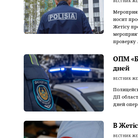
ВЕСТНИК ЖЕ
Мероприя
носит про
Жетісу пр
мероприят
проверку ..
ОПМ «Б
дней
ВЕСТНИК ЖЕ
Полицейск
ДП област
дней опер
В Жеті
ВЕСТНИК ЖЕ