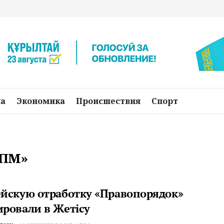
на
Экономика
Происшествия
Спорт
ОПМ»
йскую отработку «Правопорядок»
ровали в Жетiсу