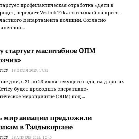
стартует профилактическая отработка «Дети в
оде», передает Vestnik19.kz со ссылкой на пресс-
ластного департамента полиции. Согласно
ненной ...
су стартует масштабное ОПМ
озчик»
ТІСУ
18 ИЮЛЯ 2025, 17:32
ие дни, с 21 по 23 июля текущего года, на дорогах
етісу будет проходить оперативно-
ическое мероприятие (ОПМ) под ...
ь мир авиации предложили
икам в Талдыкоргане
ТІСУ
28 АПРЕЛЯ 2025, 12:40