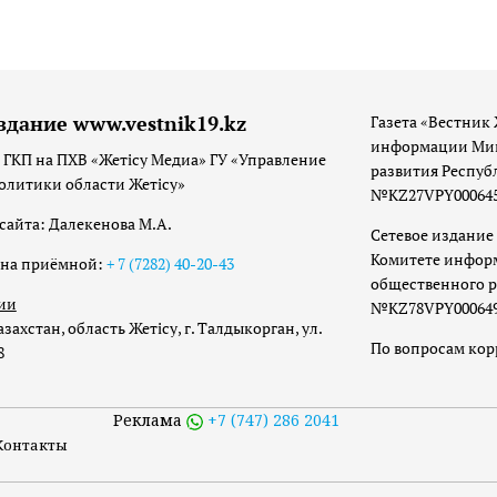
здание www.vestnik19.kz
Газета «Вестник 
информации Мин
 ГКП на ПХВ «Жетісу Медиа» ГУ «Управление
развития Респуб
олитики области Жетісу»
№KZ27VPY00064533
сайта: Далекенова М.А.
Сетевое издание 
Комитете инфор
она приёмной:
+ 7 (7282) 40-20-43
общественного р
ии
№KZ78VPY00064973
захстан, область Жетісу, г. Талдыкорган, ул.
По вопросам ко
8
Реклама
+7 (747) 286 2041
Контакты