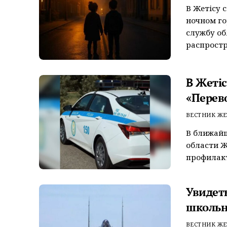
В Жетісу 
ночном гор
службу об
распростра
В Жеті
«Перев
ВЕСТНИК ЖЕ
В ближайш
области Ж
профилакт
Увидет
школьн
ВЕСТНИК ЖЕ