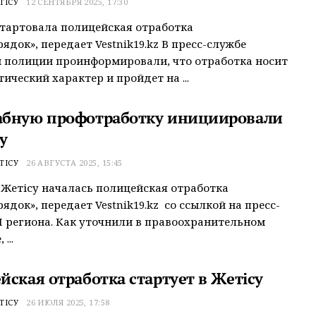
ТІСУ
12 СЕНТЯБРЯ 2025, 17:30
стартовала полицейская отработка
ядок», передает Vestnik19.kz В пресс-службе
 полиции проинформировали, что отработка носит
ический характер и пройдет на ...
бную профотработку инициировали
у
ТІСУ
26 АВГУСТА 2025, 15:45
 Жетісу началась полицейская отработка
ядок», передает Vestnik19.kz со ссылкой на пресс-
 региона. Как уточнили в правоохранительном
...
йская отработка стартует в Жетiсу
ТІСУ
26 ИЮЛЯ 2025, 17:58