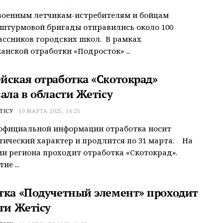
 военным летчикам-истребителям и бойцам
штурмовой бригады отправились около 100
ссников городских школ. В рамках
анской отработки «Подросток» ...
йская отработка «Скотокрад»
ала в области Жетiсу
ТІСУ
10 МАРТА 2025, 14:25
 официальной информации отработка носит
ический характер и продлится по 31 марта. На
и региона проходит отработка «Скотокрад».
е ...
тка «Подучетный элемент» проходит
ти Жетісу