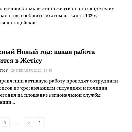
или ваши близкие стали жертвой или свидетелем
асилия, сообщите об этом на канал 102!», -
я полицейские ...
сный Новый год: какая работа
ится в Жетісу
ТІСУ
26 ДЕКАБРЯ 2024, 17:49
правлении активную работу проводят сотрудники
ентов по чрезвычайным ситуациям и полиции
Сегодня на площадке Региональной службы
ций ...
3
…
5