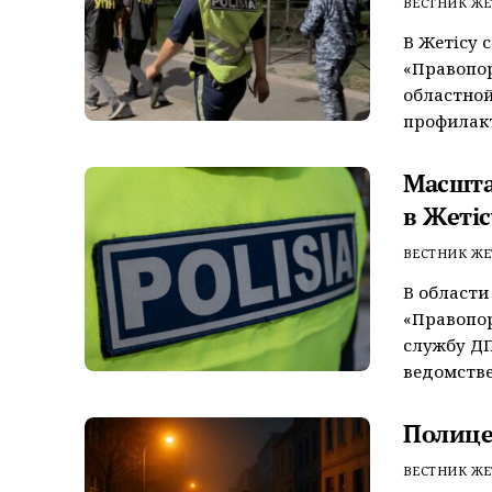
ВЕСТНИК ЖЕ
В Жетiсу 
«Правопор
областной
профилакт
Масшта
в Жетiс
ВЕСТНИК ЖЕ
В области
«Правопор
службу ДП
ведомстве, 
Полице
ВЕСТНИК ЖЕ