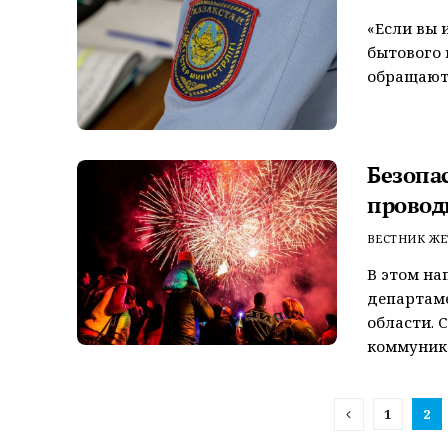
«Если вы 
бытового н
обращаютс
Безопа
провод
ВЕСТНИК ЖЕ
В этом на
департам
области. 
коммуника
1
2