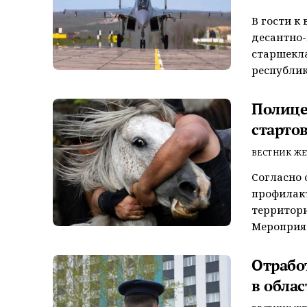
В гости к
десантно-
старшекла
республик
Полице
стартов
ВЕСТНИК ЖЕ
Согласно
профилакт
территори
Мероприяти
Отрабо
в облас