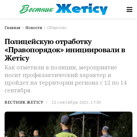
Главная
Новости
Общество
Полицейскую отработку
«Правопорядок» инициировали в
Жетiсу
Как отметили в полиции, мероприятие
носит профилактический характер и
пройдет на территории региона с 12 по 14
сентября.
ВЕСТНИК ЖЕТІСУ
12 сентября 2025, 17:30