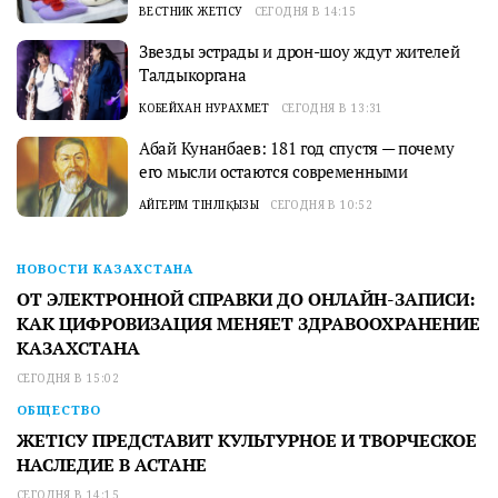
ВЕСТНИК ЖЕТІСУ
СЕГОДНЯ В 14:15
Звезды эстрады и дрон-шоу ждут жителей
Талдыкоргана
КОБЕЙХАН НУРАХМЕТ
СЕГОДНЯ В 13:31
Абай Кунанбаев: 181 год спустя — почему
его мысли остаются современными
АЙГЕРІМ ТІНӘЛІҚЫЗЫ
СЕГОДНЯ В 10:52
НОВОСТИ КАЗАХСТАНА
ОТ ЭЛЕКТРОННОЙ СПРАВКИ ДО ОНЛАЙН-ЗАПИСИ:
КАК ЦИФРОВИЗАЦИЯ МЕНЯЕТ ЗДРАВООХРАНЕНИЕ
КАЗАХСТАНА
СЕГОДНЯ В 15:02
ОБЩЕСТВО
ЖЕТІСУ ПРЕДСТАВИТ КУЛЬТУРНОЕ И ТВОРЧЕСКОЕ
НАСЛЕДИЕ В АСТАНЕ
СЕГОДНЯ В 14:15