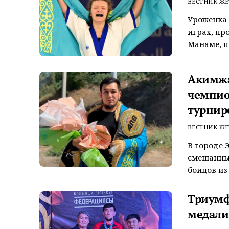
ВЕСТНИК ЖЕ
Уроженка 
играх, пр
Манаме, пе
Акимжа
чемпио
турнир
ВЕСТНИК ЖЕ
В городе 
смешанны
бойцов из
Триумф
медали