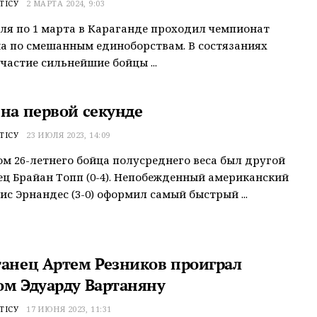
ТІСУ
2 МАРТА 2024, 9:03
аля по 1 марта в Караганде проходил чемпионат
а по смешанным единоборствам. В состязаниях
частие сильнейшие бойцы ...
 на первой секунде
ТІСУ
23 ИЮЛЯ 2023, 14:09
м 26-летнего бойца полусреднего веса был другой
ц Брайан Топп (0-4). Непобежденный американский
ис Эрнандес (3-0) оформил самый быстрый ...
танец Артем Резников проиграл
ом Эдуарду Вартаняну
ТІСУ
17 ИЮНЯ 2023, 11:31