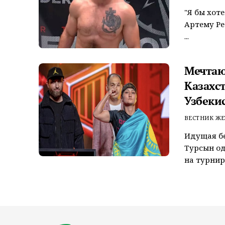
"Я бы хот
Артему Ре
...
Мечтаю
Казахс
Узбеки
ВЕСТНИК ЖЕ
Идущая бе
Турсын од
на турнире