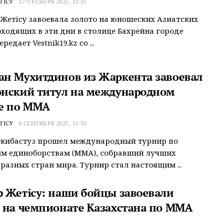
ТІСУ
27 ОКТЯБРЯ 2025, 11:35
Жетiсу завоевала золото на юношеских Азиатских
оходящих в эти дни в столице Бахрейна городе
редает Vestnik19.kz со ...
н Мухитдинов из Жаркента завоевал
нский титул на международном
е по ММА
ТІСУ
8 СЕНТЯБРЯ 2025, 11:30
Экибастуз прошел международный турнир по
м единоборствам (ММА), собравший лучших
 разных стран мира. Турнир стал настоящим ...
 Жетiсу: наши бойцы завоевали
 на чемпионате Казахстана по MMA