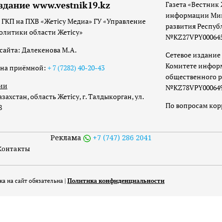
здание www.vestnik19.kz
Газета «Вестник 
информации Мин
 ГКП на ПХВ «Жетісу Медиа» ГУ «Управление
развития Респуб
олитики области Жетісу»
№KZ27VPY00064533
сайта: Далекенова М.А.
Сетевое издание 
Комитете инфор
она приёмной:
+ 7 (7282) 40-20-43
общественного р
ии
№KZ78VPY00064973
захстан, область Жетісу, г. Талдыкорган, ул.
По вопросам ко
8
Реклама
+7 (747) 286 2041
Контакты
а на сайт обязательна |
Политика конфиденциальности