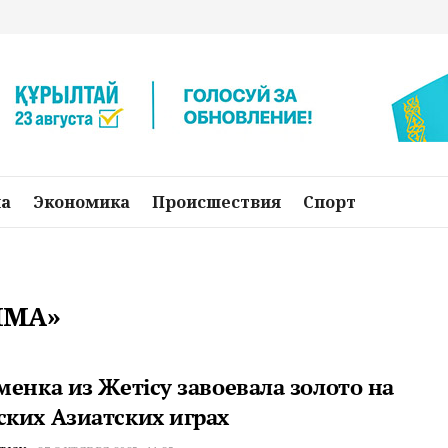
на
Экономика
Происшествия
Спорт
ММА»
менка из Жетiсу завоевала золото на
ких Азиатских играх