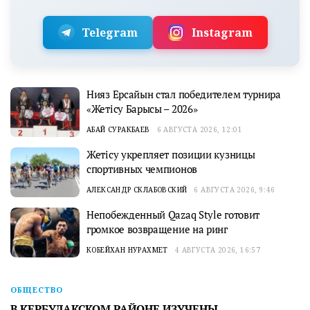
Telegram
Instagram
Нияз Ерсайын стал победителем турнира
«Жетісу Барысы – 2026»
АБАЙ СУРАКБАЕВ
6 АВГУСТА 2026, 12:01
Жетісу укрепляет позиции кузницы
спортивных чемпионов
АЛЕКСАНДР СКЛАБОВСКИЙ
6 АВГУСТА 2026, 9:46
Непобежденный Qazaq Style готовит
громкое возвращение на ринг
КОБЕЙХАН НУРАХМЕТ
4 АВГУСТА 2026, 16:57
ОБЩЕСТВО
В КЕРБУЛАКСКОМ РАЙОНЕ ИЗУЧЕНЫ