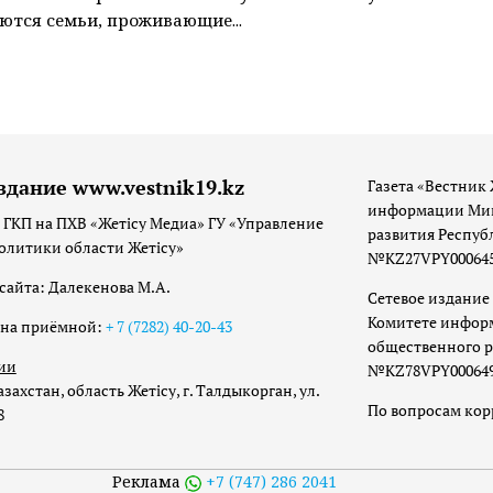
тся семьи, проживающие...
здание www.vestnik19.kz
Газета «Вестник 
информации Мин
 ГКП на ПХВ «Жетісу Медиа» ГУ «Управление
развития Респуб
олитики области Жетісу»
№KZ27VPY00064533
сайта: Далекенова М.А.
Сетевое издание 
Комитете инфор
она приёмной:
+ 7 (7282) 40-20-43
общественного р
ии
№KZ78VPY00064973
захстан, область Жетісу, г. Талдыкорган, ул.
По вопросам ко
8
Реклама
+7 (747) 286 2041