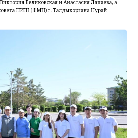
иктория Великовская и Анастасия Лапаева, а
совета НИШ (ФМН) г. Талдыкоргана Нурай