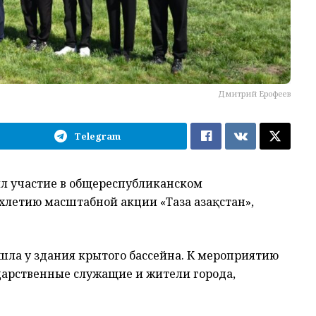
Дмитрий Ерофеев
Telegram
ял участие в общереспубликанском
летию масштабной акции «Таза Қазақстан»,
шла у здания крытого бассейна. К мероприятию
дарственные служащие и жители города,