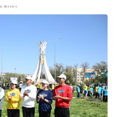
к Жетісу