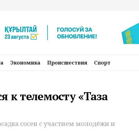
на
Экономика
Происшествия
Спорт
я к телемосту «Таза
садка сосен с участием молодёжи и