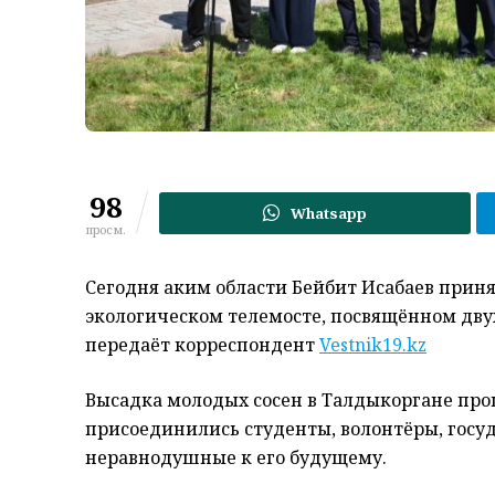
98
Whatsapp
просм.
Сегодня аким области Бейбит Исабаев прин
экологическом телемосте, посвящённом двух
передаёт корреспондент
Vestnik19.kz
Высадка молодых сосен в Талдыкоргане про
присоединились студенты, волонтёры, госу
неравнодушные к его будущему.