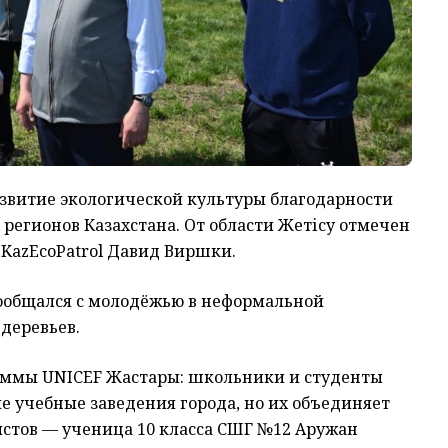
азвитие экологической культуры благодарности
 регионов Казахстана. От области Жетісу отмечен
KazEcoPatrol Давид Виршки.
ообщался с молодёжью в неформальной
 деревьев.
аммы UNICEF Жастары: школьники и студенты
е учебные заведения города, но их объединяет
истов — ученица 10 класса СШГ №12 Аружан