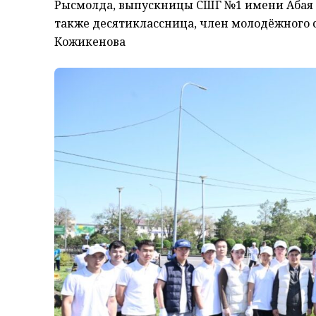
Рысмолда, выпускницы СШГ №1 имени Абая В
также десятиклассница, член молодёжного 
Кожикенова