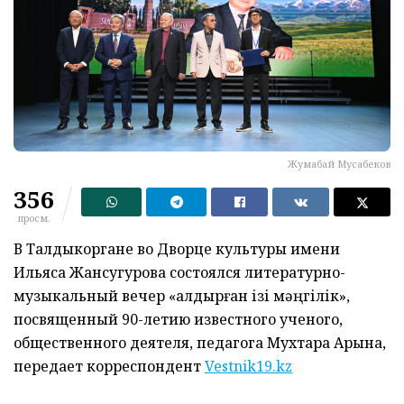
Жумабай Мусабеков
356
просм.
В Талдыкоргане во Дворце культуры имени
Ильяса Жансугурова состоялся литературно-
музыкальный вечер «Қалдырған ізі мәңгілік»,
посвященный 90-летию известного ученого,
общественного деятеля, педагога Мухтара Арына,
передает корреспондент
Vestnik19.kz