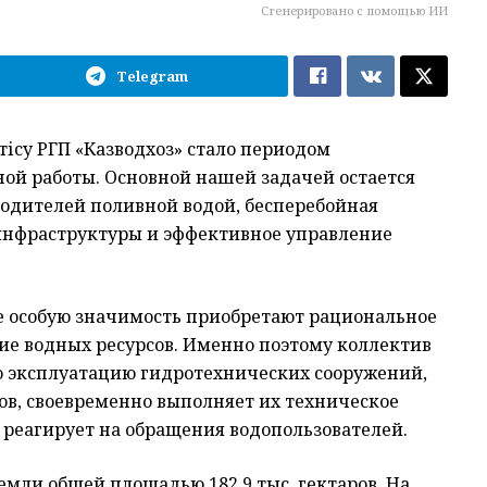
Сгенерировано с помощью ИИ
Telegram
тісу РГП «Казводхоз» стало периодом
ной работы. Основной нашей задачей остается
одителей поливной водой, бесперебойная
инфраструктуры и эффективное управление
де особую значимость приобретают рациональное
ие водных ресурсов. Именно поэтому коллектив
 эксплуатацию гидротехнических сооружений,
в, своевременно выполняет их техническое
 реагирует на обращения водопользователей.
мли общей площадью 182,9 тыс. гектаров. На