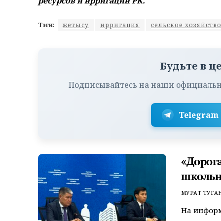
ресурсов и
ирригации РК.
Тэги:
жетысу
ирригация
сельское хозяйств
Будьте в ц
Подписывайтесь на наши официальн
Telegram
«Дорога
школьн
МУРАТ ТУГА
На инфор