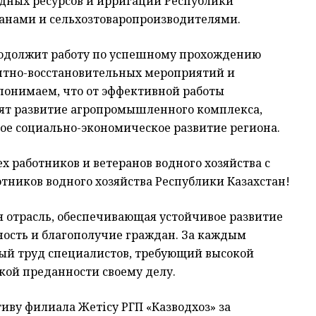
дных ресурсов и ирригации Республики
анами и сельхозтоваропроизводителями.
родолжит работу по успешному прохождению
нтно-восстановительных мероприятий и
понимаем, что от эффективной работы
сят развитие агропромышленного комплекса,
ое социально-экономическое развитие региона.
х работников и ветеранов водного хозяйства с
ников водного хозяйства Республики Казахстан!
ая отрасль, обеспечивающая устойчивое развитие
сность и благополучие граждан. За каждым
ый труд специалистов, требующий высокой
кой преданности своему делу.
ву филиала Жетісу РГП «Казводхоз» за