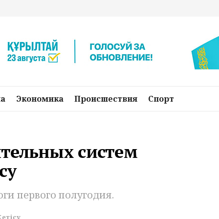
на
Экономика
Происшествия
Спорт
тельных систем
су
ги первого полугодия.
Жетісу