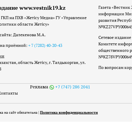
здание www.vestnik19.kz
Газета «Вестник 
информации Мин
 ГКП на ПХВ «Жетісу Медиа» ГУ «Управление
развития Респуб
олитики области Жетісу»
№KZ27VPY00064533
сайта: Далекенова М.А.
Сетевое издание 
Комитете инфор
она приёмной:
+ 7 (7282) 40-20-43
общественного р
ии
№KZ78VPY00064973
захстан, область Жетісу, г. Талдыкорган, ул.
По вопросам ко
8
Реклама
+7 (747) 286 2041
Контакты
а на сайт обязательна |
Политика конфиденциальности