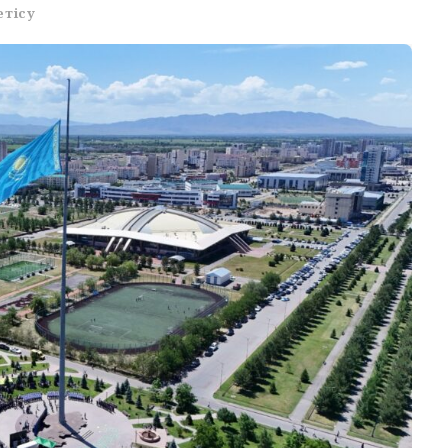
етісу