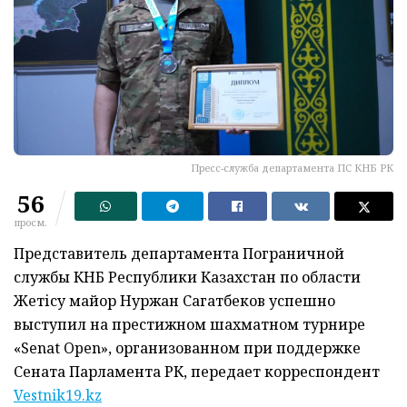
Пресс-служба департамента ПС КНБ РК
56
просм.
Представитель департамента Пограничной
службы КНБ Республики Казахстан по области
Жетісу майор Нуржан Сагатбеков успешно
выступил на престижном шахматном турнире
«Senat Open», организованном при поддержке
Сената Парламента РК, передает корреспондент
Vestnik19.kz