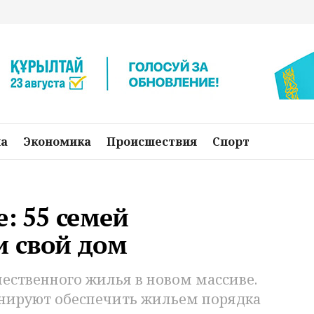
на
Экономика
Происшествия
Спорт
: 55 семей
и свой дом
ественного жилья в новом массиве.
ланируют обеспечить жильем порядка