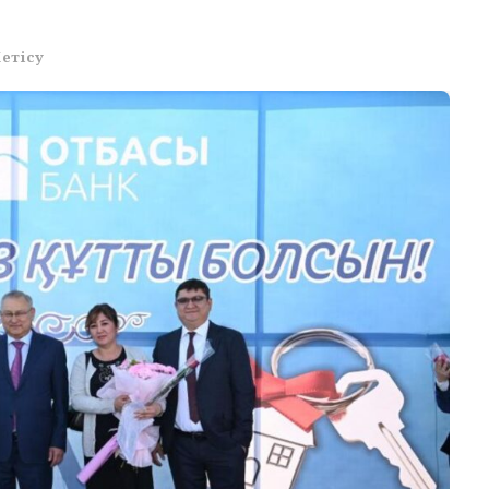
етісу