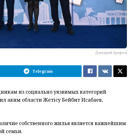
Дмитрий Ерофеев
Telegram
дникам из социально уязвимых категорий
ил аким области Жетісу Бейбит Исабаев,
 наличие собственного жилья является важнейшим
й семьи.