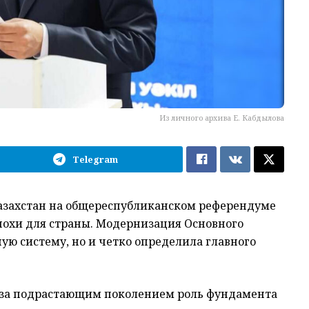
Из личного архива Е. Кабдылова
Telegram
азахстан на общереспубликанском референдуме
похи для страны. Модернизация Основного
ую систему, но и четко определила главного
 за подрастающим поколением роль фундамента