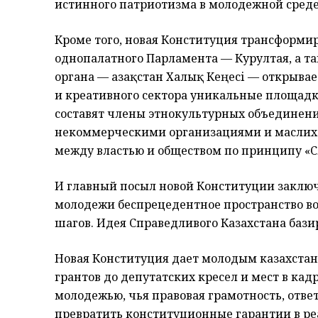
истинного патриотизма в молодежной среде
Кроме того, новая Конституция трансформи
однопалатного Парламента — Курултая, а т
органа — Қазақстан Халық Кеңесі — открыв
и креативного сектора уникальные площадки
составят члены этнокультурных объединени
некоммерческими организациями и маслиха
между властью и обществом по принципу «С
И главный посыл новой Конституции заключа
молодежи беспрецедентное пространство во
шагов. Идея Справедливого Казахстана бази
Новая Конституция дает молодым казахстанц
грантов до депутатских кресел и мест в кадр
молодежью, чья правовая грамотность, отв
превратить конституционные гарантии в р