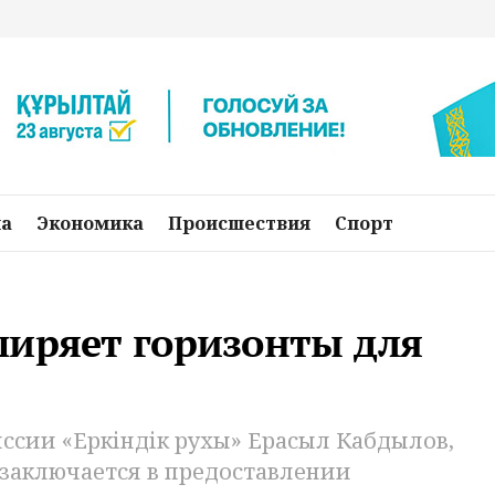
на
Экономика
Происшествия
Спорт
ширяет горизонты для
ссии «Еркіндік рухы» Ерасыл Кабдылов,
заключается в предоставлении