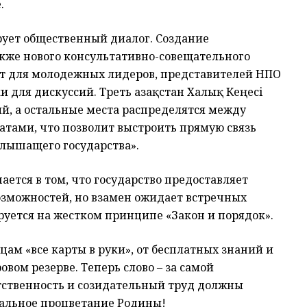
.
рует общественный диалог. Создание
акже нового консультативно-совещательного
ает для молодежных лидеров, представителей НПО
 для дискуссий. Треть Қазақстан Халық Кеңесі
й, а остальные места распределятся между
тами, что позволит выстроить прямую связь
лышащего государства».
ется в том, что государство предоставляет
зможностей, но взамен ожидает встречных
руется на жестком принципе «Закон и порядок».
ам «все карты в руки», от бесплатных знаний и
овом резерве. Теперь слово – за самой
етственность и созидательный труд должны
еальное процветание Родины!