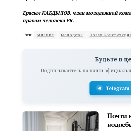
Ерасыл КАБДЫЛОВ, член молодежной коми
правам человека РК.
Тэги:
мнение
молодежь
Новая Конституци
Будьте в ц
Подписывайтесь на наши официальн
Telegram
Почти 
водосб