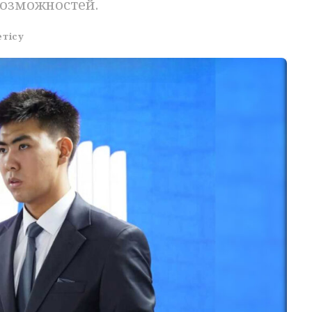
озможностей.
етісу