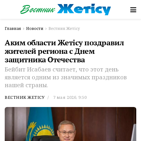
Главная
Новости
Вестник Жетісу
Аким области Жетісу поздравил
жителей региона с Днем
защитника Отечества
Бейбит Исабаев считает, что этот день
является одним из значимых праздников
нашей страны.
ВЕСТНИК ЖЕТІСУ
7 мая 2026, 9:50