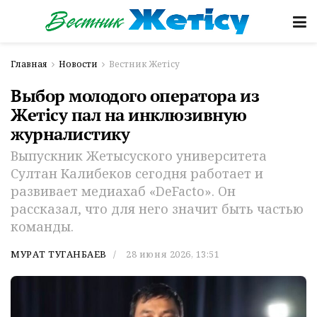
Главная
Новости
Вестник Жетісу
Выбор молодого оператора из
Жетiсу пал на инклюзивную
журналистику
Выпускник Жетысуского университета
Султан Калибеков сегодня работает и
развивает медиахаб «DeFacto». Он
рассказал, что для него значит быть частью
команды.
МУРАТ ТУГАНБАЕВ
28 июня 2026, 13:51