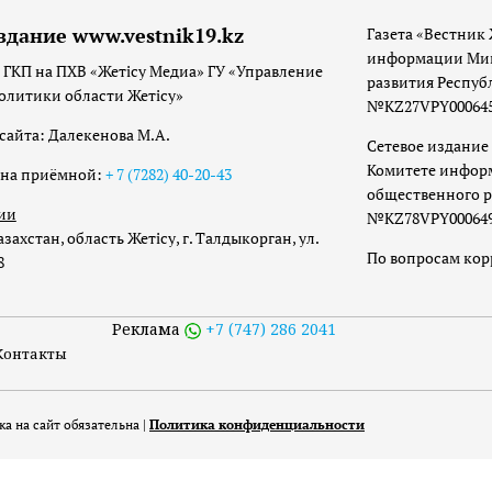
здание www.vestnik19.kz
Газета «Вестник 
информации Мин
 ГКП на ПХВ «Жетісу Медиа» ГУ «Управление
развития Респуб
олитики области Жетісу»
№KZ27VPY00064533
сайта: Далекенова М.А.
Сетевое издание 
Комитете инфор
она приёмной:
+ 7 (7282) 40-20-43
общественного р
ии
№KZ78VPY00064973
захстан, область Жетісу, г. Талдыкорган, ул.
По вопросам ко
8
Реклама
+7 (747) 286 2041
Контакты
а на сайт обязательна |
Политика конфиденциальности