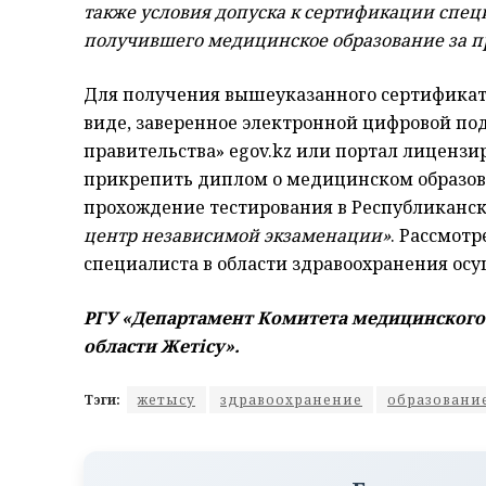
также условия допуска к сертификации спец
получившего медицинское образование за п
Для получения вышеуказанного сертификат
виде, заверенное электронной цифровой под
правительства» еgov.kz или портал лицензир
прикрепить диплом о медицинском образо
прохождение тестирования в Республикан
центр независимой экзаменации»
. Рассмот
специалиста в области здравоохранения осу
РГУ «Департамент Комитета медицинского
области Жетісу».
Тэги:
жетысу
здравоохранение
образовани