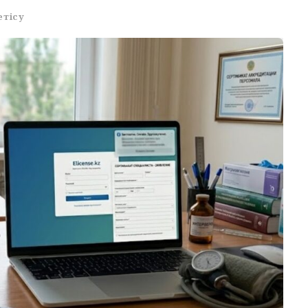
етісу