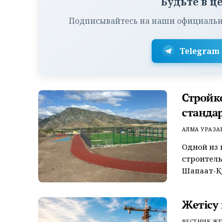
Будьте в ц
Подписывайтесь на наши официальн
Telegram
Стройк
станда
АЛМА УРАЗА
Одной из 
строитель
Шапағат-Құ
Жетісу 
ВЕСТНИК ЖЕ