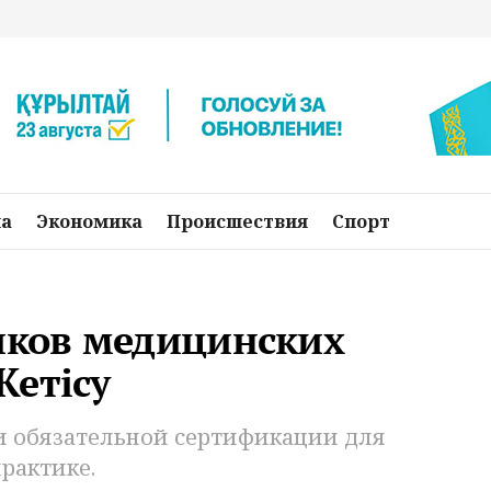
на
Экономика
Происшествия
Спорт
ков медицинских
Жетiсу
 обязательной сертификации для
рактике.