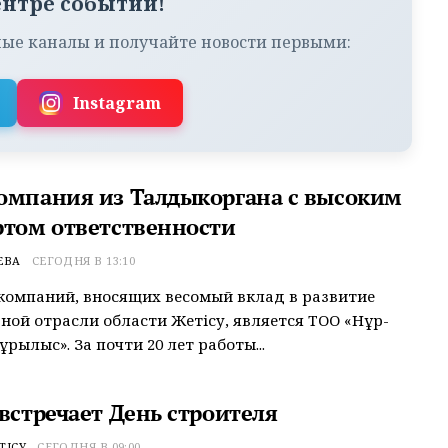
ентре событий!
ые каналы и получайте новости первыми:
Instagram
омпания из Талдыкоргана с высоким
ртом ответственности
ЕВА
СЕГОДНЯ В 13:10
компаний, вносящих весомый вклад в развитие
ной отрасли области Жетісу, является ТОО «Нұр-
рылыс». За почти 20 лет работы...
встречает День строителя
ТІСУ
СЕГОДНЯ В 09:00