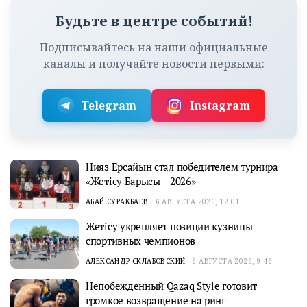
Будьте в центре событий!
Подписывайтесь на наши официальные
каналы и получайте новости первыми:
Telegram
Instagram
Нияз Ерсайын стал победителем турнира
«Жетісу Барысы – 2026»
АБАЙ СУРАКБАЕВ
6 АВГУСТА 2026, 12:01
Жетісу укрепляет позиции кузницы
спортивных чемпионов
АЛЕКСАНДР СКЛАБОВСКИЙ
6 АВГУСТА 2026, 9:46
Непобежденный Qazaq Style готовит
громкое возвращение на ринг