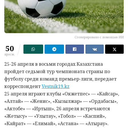
Сгенерировано с помощью ИИ
50
просм.
25-26 апреля в восьми городах Казахстана
пройдет седьмой тур чемпионата страны по
футболу среди команд премьер-лиги, передает
корреспондент
Vestnik19.kz
25 апреля играют клубы «Окжетпес» — «Кайсар»,
«Алтай» — «Женис», «Кызылжар» — «Ордабасы»,
«Актобе» — «Иртыш», 26 апреля встречаются
«Жетысу» — «Улытау», «Тобол» — «Каспий»,
«Кайрат» — «Елимай», «Астана» — «Атырау».