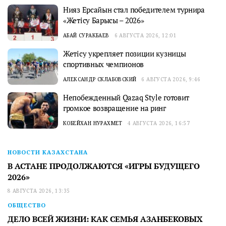
Нияз Ерсайын стал победителем турнира
«Жетісу Барысы – 2026»
АБАЙ СУРАКБАЕВ
6 АВГУСТА 2026, 12:01
Жетісу укрепляет позиции кузницы
спортивных чемпионов
АЛЕКСАНДР СКЛАБОВСКИЙ
6 АВГУСТА 2026, 9:46
Непобежденный Qazaq Style готовит
громкое возвращение на ринг
КОБЕЙХАН НУРАХМЕТ
4 АВГУСТА 2026, 16:57
НОВОСТИ КАЗАХСТАНА
В АСТАНЕ ПРОДОЛЖАЮТСЯ «ИГРЫ БУДУЩЕГО
2026»
8 АВГУСТА 2026, 13:35
ОБЩЕСТВО
ДЕЛО ВСЕЙ ЖИЗНИ: КАК СЕМЬЯ АЗАНБЕКОВЫХ