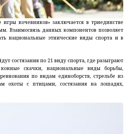
е игры кочевников» заключается в триединстве
амм. Взаимосвязь данных компонентов позволяет
гать национальные этнические виды спорта и в
йдут состязания по 21 виду спорта, где разыграют
 конные скачки, национальные виды борьбы,
ревнования по видам единоборств, стрельбе из
ам охоты с птицами, состязания на лошадях,