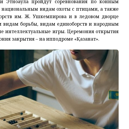
ии Этноаула пройдут соревнования по конным
и национальным видам охоты с птицами, а также
борств им. Ж. Ушкемпирова и в ледовом дворце
м видам борьбы, видам единоборств и народным
ые интеллектуальные игры. Церемония открытия
ония закрытия – на ипподроме «Қазанат».