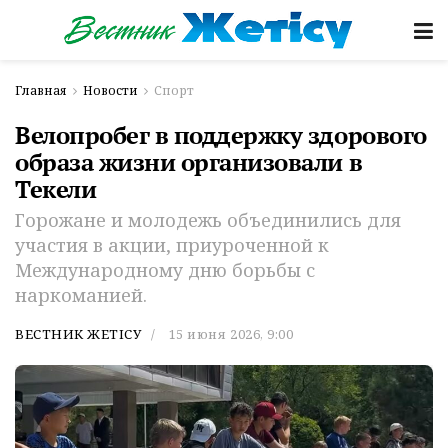
Главная
Новости
Спорт
Велопробег в поддержку здорового
образа жизни организовали в
Текели
Горожане и молодежь объединились для
участия в акции, приуроченной к
Международному дню борьбы с
наркоманией.
ВЕСТНИК ЖЕТІСУ
15 июня 2026, 9:00