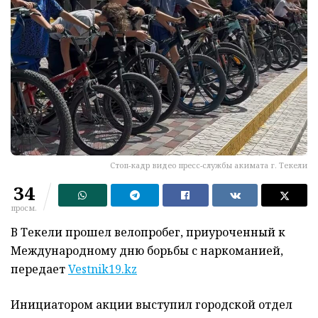
Стоп-кадр видео пресс-службы акимата г. Текели
34
просм.
В Текели прошел велопробег, приуроченный к
Международному дню борьбы с наркоманией,
передает
Vestnik19.kz
Инициатором акции выступил городской отдел