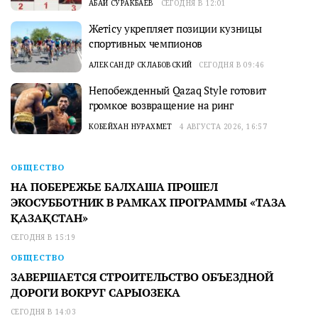
АБАЙ СУРАКБАЕВ
СЕГОДНЯ В 12:01
Жетісу укрепляет позиции кузницы
спортивных чемпионов
АЛЕКСАНДР СКЛАБОВСКИЙ
СЕГОДНЯ В 09:46
Непобежденный Qazaq Style готовит
громкое возвращение на ринг
КОБЕЙХАН НУРАХМЕТ
4 АВГУСТА 2026, 16:57
ОБЩЕСТВО
НА ПОБЕРЕЖЬЕ БАЛХАША ПРОШЕЛ
ЭКОСУББОТНИК В РАМКАХ ПРОГРАММЫ «ТАЗА
ҚАЗАҚСТАН»
СЕГОДНЯ В 15:19
ОБЩЕСТВО
ЗАВЕРШАЕТСЯ СТРОИТЕЛЬСТВО ОБЪЕЗДНОЙ
ДОРОГИ ВОКРУГ САРЫОЗЕКА
СЕГОДНЯ В 14:03