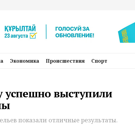
на
Экономика
Происшествия
Спорт
у успешно выступили
ны
ельев показали отличные результаты.