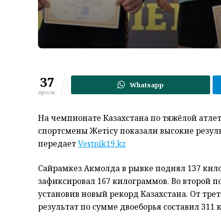
37
Whatsapp
просм.
На чемпионате Казахстана по тяжёлой атле
спортсмены Жетісу показали высокие резуль
передает
Vestnik19.kz
Сайрамкез Акмолда в рывке поднял 137 кило
зафиксировал 167 килограммов. Во второй 
установив новый рекорд Казахстана. От тре
результат по сумме двоеборья составил 311 