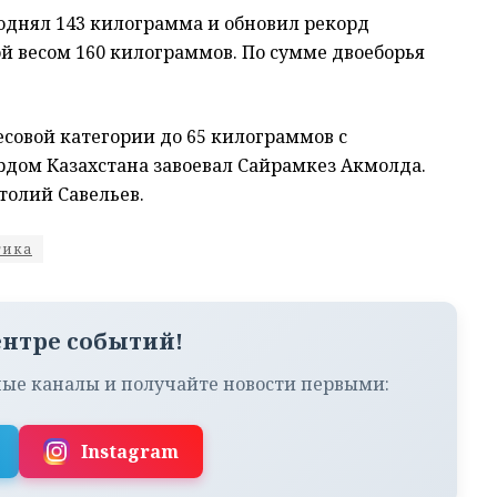
однял 143 килограмма и обновил рекорд
ой весом 160 килограммов. По сумме двоеборья
есовой категории до 65 килограммов с
рдом Казахстана завоевал Сайрамкез Акмолда.
толий Савельев.
тика
ентре событий!
ые каналы и получайте новости первыми:
Instagram