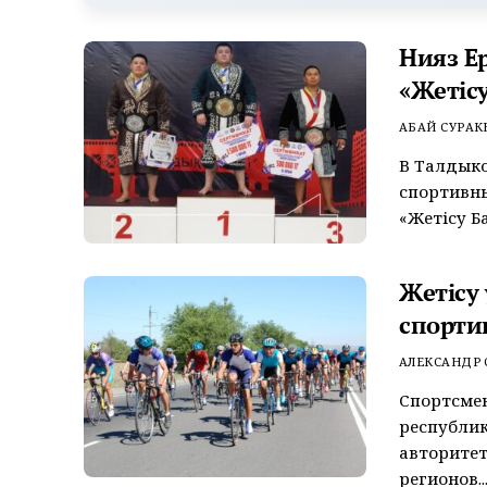
Нияз Е
«Жетісу
АБАЙ СУРАК
В Талдык
спортивных
«Жетісу Ба
Жетісу
спорти
АЛЕКСАНДР
Спортсмен
республи
авторитет
регионов..