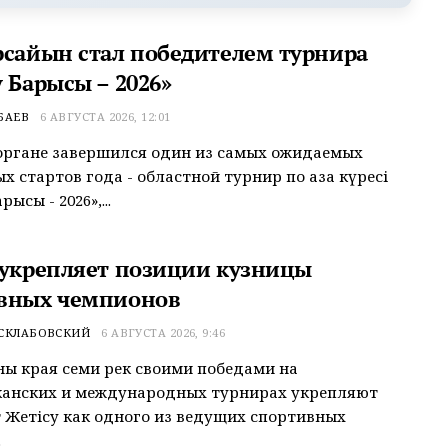
рсайын стал победителем турнира
 Барысы – 2026»
БАЕВ
6 АВГУСТА 2026, 12:01
органе завершился один из самых ожидаемых
 стартов года - областной турнир по қазақ күресі
рысы - 2026»,...
 укрепляет позиции кузницы
вных чемпионов
 СКЛАБОВСКИЙ
6 АВГУСТА 2026, 9:46
ы края семи рек своими победами на
канских и международных турнирах укрепляют
 Жетісу как одного из ведущих спортивных
.