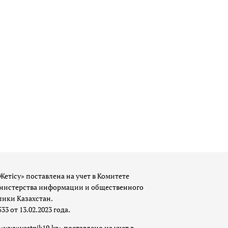
Жетісу» поставлена на учет в Комитете
истерства информации и общественного
лики Казахстан.
 от 13.02.2023 года.
«www.vestnik19.kz» поставлено на учет в