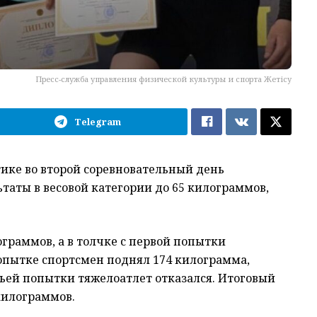
Пресс-служба управления физической культуры и спорта Жетісу
Telegram
тике во второй соревновательный день
таты в весовой категории до 65 килограммов,
граммов, а в толчке с первой попытки
попытке спортсмен поднял 174 килограмма,
тьей попытки тяжелоатлет отказался. Итоговый
килограммов.