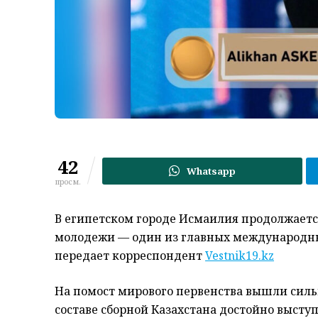
42
Whatsapp
просм.
В египетском городе Исмаилия продолжаетс
молодежи — один из главных международных 
передает корреспондент
Vestnik19.kz
На помост мирового первенства вышли сильн
составе сборной Казахстана достойно высту