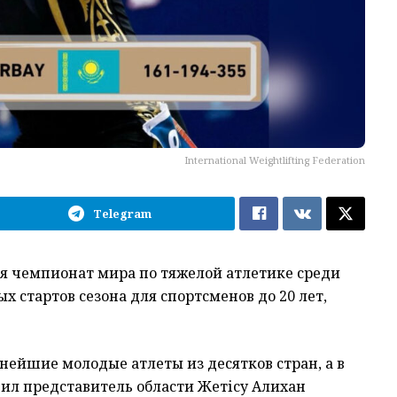
International Weightlifting Federation
Telegram
я чемпионат мира по тяжелой атлетике среди
стартов сезона для спортсменов до 20 лет,
ейшие молодые атлеты из десятков стран, а в
пил представитель области Жетісу Алихан