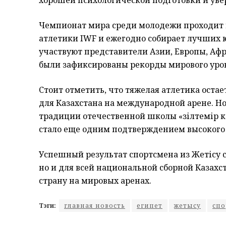
хорошей психологической подготовки и уве
Чемпионат мира среди молодежи проходит
атлетики IWF и ежегодно собирает лучших
участвуют представители Азии, Европы, Афр
были зафиксированы рекорды мирового уро
Стоит отметить, что тяжелая атлетика оста
для Казахстана на международной арене. Н
традиции отечественной школы «зілтемір кө
стало еще одним подтверждением высокого 
Успешный результат спортсмена из Жетісу 
но и для всей национальной сборной Казахс
страну на мировых аренах.
Тэги:
главная новость
египет
жетысу
спо