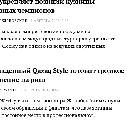
 укрепляет позиции кузницы
вных чемпионов
 СКЛАБОВСКИЙ
6 АВГУСТА 2026, 9:46
ы края семи рек своими победами на
канских и международных турнирах укрепляют
 Жетісу как одного из ведущих спортивных
.
жденный Qazaq Style готовит громкое
щение на ринг
УРАХМЕТ
4 АВГУСТА 2026, 16:57
Жетiсу и экс-чемпион мира Жанибек Алимханулы
 своем обращении к фанатам, что казахстанцы
достойное место в профессиональном...