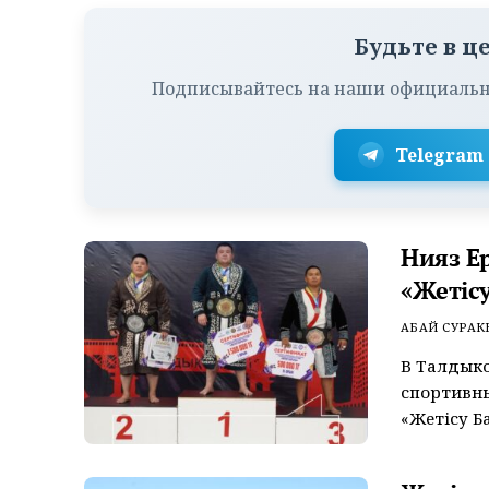
Будьте в ц
Подписывайтесь на наши официальн
Telegram
Нияз Е
«Жетісу
АБАЙ СУРАК
В Талдык
спортивных
«Жетісу Ба