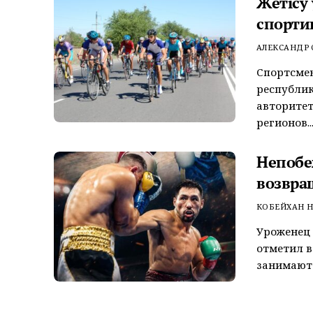
Жетісу
спорти
АЛЕКСАНДР
Спортсмен
республи
авторитет
регионов..
Непобе
возвра
КОБЕЙХАН Н
Уроженец 
отметил в
занимают 