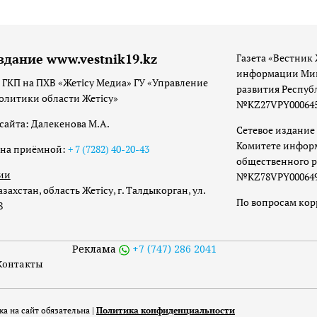
здание www.vestnik19.kz
Газета «Вестник 
информации Мин
 ГКП на ПХВ «Жетісу Медиа» ГУ «Управление
развития Респуб
олитики области Жетісу»
№KZ27VPY00064533
сайта: Далекенова М.А.
Сетевое издание 
Комитете инфор
она приёмной:
+ 7 (7282) 40-20-43
общественного р
ии
№KZ78VPY00064973
захстан, область Жетісу, г. Талдыкорган, ул.
По вопросам ко
8
Реклама
+7 (747) 286 2041
Контакты
а на сайт обязательна |
Политика конфиденциальности