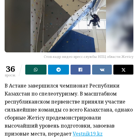
Стоп-кадр видео пресс-службы НПЦ области Жетісу
36
просм.
В Астане завершился чемпионат Республики
Казахстан по спелеотуризму. В масштабном
республиканском первенстве приняли участие
сильнейшие команды со всего Казахстана, однако
сборные Жетісу продемонстрировали
высочайший уровень подготовки, завоевав
призовые места, передает
Vestnik19.kz