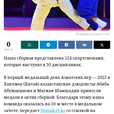
©olympic.kz/Sabirov Sali.
0
просм.
Наша сборная представлена 524 спортсменами,
которые выступят в 30 дисциплинах.
В первый медальный день Азиатских игр — 2023 в
Ханчжоу (Китай) казахстанские дзюдоисты Абиба
Абужакынова и Магжан Шамшадин принесли
медали в актив сборной. Благодаря этому наша
команда оказалась на 10-м месте в медальном
зачете, передает
Vestnik19.kz
со ссылкой на