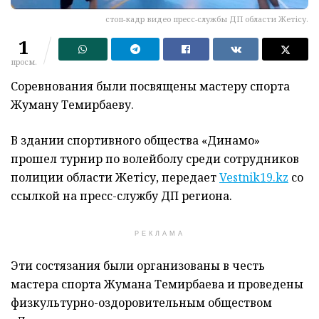
стоп-кадр видео пресс-службы ДП области Жетісу.
1
просм.
Соревнования были посвящены мастеру спорта
Жуману Темирбаеву.
В здании спортивного общества «Динамо»
прошел турнир по волейболу среди сотрудников
полиции области Жетісу, передает
Vestnik19.kz
со
ссылкой на пресс-службу ДП региона
.
РЕКЛАМА
Эти состязания были организованы в честь
мастера спорта Жумана Темирбаева и проведены
физкультурно-оздоровительным обществом