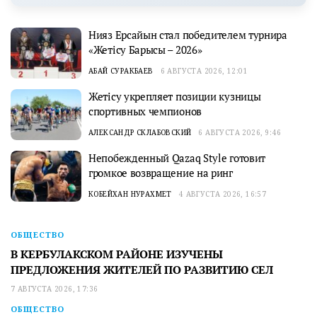
Нияз Ерсайын стал победителем турнира
«Жетісу Барысы – 2026»
АБАЙ СУРАКБАЕВ
6 АВГУСТА 2026, 12:01
Жетісу укрепляет позиции кузницы
спортивных чемпионов
АЛЕКСАНДР СКЛАБОВСКИЙ
6 АВГУСТА 2026, 9:46
Непобежденный Qazaq Style готовит
громкое возвращение на ринг
КОБЕЙХАН НУРАХМЕТ
4 АВГУСТА 2026, 16:57
ОБЩЕСТВО
В КЕРБУЛАКСКОМ РАЙОНЕ ИЗУЧЕНЫ
ПРЕДЛОЖЕНИЯ ЖИТЕЛЕЙ ПО РАЗВИТИЮ СЕЛ
7 АВГУСТА 2026, 17:36
ОБЩЕСТВО